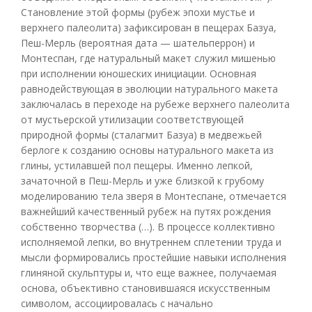
Становление этой формы (рубеж эпохи мустье и
верхнего палеолита) зафиксирован в пещерах Базуа,
Пеш-Мерль (вероятная дата — шательперрон) и
Монтеспан, где натуральный макет служил мишенью
при исполнении юношеских инициации. Основная
равнодействующая в эволюции натурального макета
заключалась в переходе на рубеже верхнего палеолита
от мустьерской утилизации соответствующей
природной формы (сталагмит Базуа) в медвежьей
берлоге к созданию основы натурального макета из
глины, устилавшей пол пещеры. Именно лепкой,
зачаточной в Пеш-Мерль и уже близкой к грубому
моделированию тела зверя в Монтеспане, отмечается
важнейший качественный рубеж на путях рождения
собственно творчества (…). В процессе коллективно
исполняемой лепки, во внутреннем сплетении труда и
мысли формировались простейшие навыки исполнения
глиняной скульптуры и, что еще важнее, получаемая
основа, объективно становившаяся искусственным
символом, ассоциировалась с начально