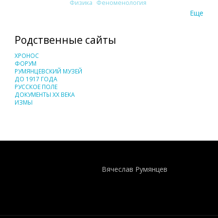
Физика
Феноменология
Еще
Родственные сайты
ХРОНОС
ФОРУМ
РУМЯНЦЕВСКИЙ МУЗЕЙ
ДО 1917 ГОДА
РУССКОЕ ПОЛЕ
ДОКУМЕНТЫ XX ВЕКА
ИЗМЫ
Понятия И Категории - Исторический Проект ХРОНОС
WEB-редактор
Вячеслав Румянцев