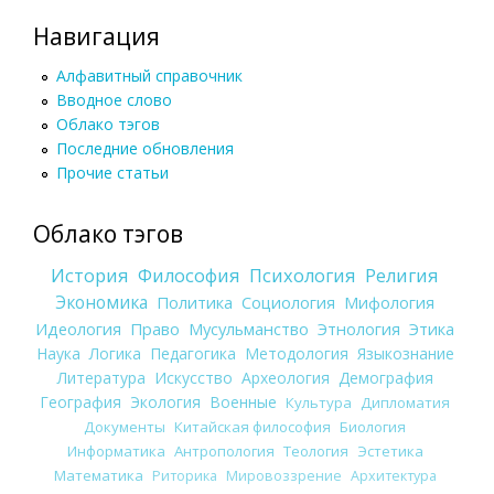
Навигация
Алфавитный справочник
Вводное слово
Облако тэгов
Последние обновления
Прочие статьи
Облако тэгов
История
Философия
Психология
Религия
Экономика
Политика
Социология
Мифология
Идеология
Право
Мусульманство
Этнология
Этика
Наука
Логика
Педагогика
Методология
Языкознание
Литература
Искусство
Археология
Демография
География
Экология
Военные
Культура
Дипломатия
Документы
Китайская философия
Биология
Информатика
Антропология
Теология
Эстетика
Математика
Риторика
Мировоззрение
Архитектура