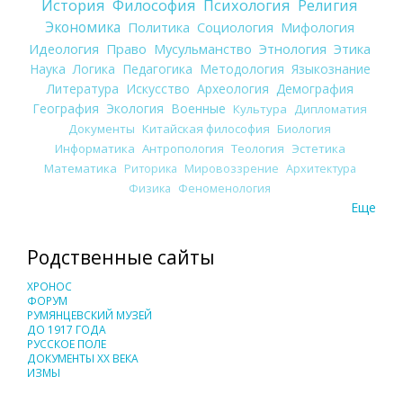
История
Философия
Психология
Религия
Экономика
Политика
Социология
Мифология
Идеология
Право
Мусульманство
Этнология
Этика
Наука
Логика
Педагогика
Методология
Языкознание
Литература
Искусство
Археология
Демография
География
Экология
Военные
Культура
Дипломатия
Документы
Китайская философия
Биология
Информатика
Антропология
Теология
Эстетика
Математика
Риторика
Мировоззрение
Архитектура
Физика
Феноменология
Еще
Родственные сайты
ХРОНОС
ФОРУМ
РУМЯНЦЕВСКИЙ МУЗЕЙ
ДО 1917 ГОДА
РУССКОЕ ПОЛЕ
ДОКУМЕНТЫ XX ВЕКА
ИЗМЫ