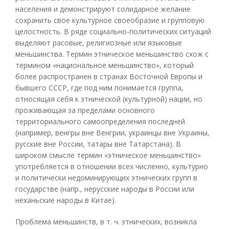
населения и демонстрируют солидарное желание
сохранить свое культурное своеобразие и групповую
целостность. В ряде социально-политических ситуаций
выделяют расовые, религиозные или языковые
меньшинства. Термин этническое меньшинство схож с
термином «национальное меньшинство», который
более распространен в странах Восточной Европы и
бывшего СССР, где под ним понимается группа,
относящая себя к этнической (культурной) нации, но
проживающая за пределами основного
территориального самоопределения последней
(например, венгры вне Венгрии, украинцы вне Украины,
русские вне России, татары вне Татарстана). В
широком смысле термин «этническое меньшинство»
употребляется в отношении всех численно, культурно
и политически недоминирующих этнических групп в
государстве (напр., нерусские народы в России или
неханьские народы в Китае).
Проблема меньшинств, в т. ч. этнических, возникла