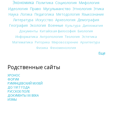
Экономика
Политика
Социология
Мифология
Идеология
Право
Мусульманство
Этнология
Этика
Наука
Логика
Педагогика
Методология
Языкознание
Литература
Искусство
Археология
Демография
География
Экология
Военные
Культура
Дипломатия
Документы
Китайская философия
Биология
Информатика
Антропология
Теология
Эстетика
Математика
Риторика
Мировоззрение
Архитектура
Физика
Феноменология
Еще
Родственные сайты
ХРОНОС
ФОРУМ
РУМЯНЦЕВСКИЙ МУЗЕЙ
ДО 1917 ГОДА
РУССКОЕ ПОЛЕ
ДОКУМЕНТЫ XX ВЕКА
ИЗМЫ