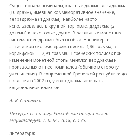
Существовали номиналы, кратные драхме: декадрахма
(10 драхм), имевшая коммеморативное значение,
тетрадрахма (4 драхмы), наиболее часто
использовалась в крупной торговле, дидрахма (2
драхмы) и некоторые другие. В различных монетных
системах вес драхмы был особый. Например, в
аттической системе драхма весила 4,36 грамма, в
коринфской — 2,91 грамма. В греческих полисах при
изменении монетной стопы менялся вес драхмы и
производных от нее номиналов (обычно в сторону
уменьшения). В современной Греческой республике до
введения в 2002 году евро драхма являлась
национальной валютой.
А. В. Стрелков.
Цитируется по изд.: Российская историческая
энциклопедия. Т. 6. М., 2018, с. 135.
Литература: