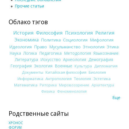
Прочие статьи
Облако тэгов
История
Философия
Психология
Религия
Экономика
Политика
Социология
Мифология
Идеология
Право
Мусульманство
Этнология
Этика
Наука
Логика
Педагогика
Методология
Языкознание
Литература
Искусство
Археология
Демография
География
Экология
Военные
Культура
Дипломатия
Документы
Китайская философия
Биология
Информатика
Антропология
Теология
Эстетика
Математика
Риторика
Мировоззрение
Архитектура
Физика
Феноменология
Еще
Родственные сайты
ХРОНОС
ФОРУМ