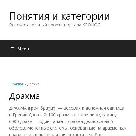
Понятия и категории
Вспомогательный проект портала ХРОНОС
Menu
Вы здесь
Главная
» Драхма
Драхма
ДРАХМА (греч. δραχμή) — весовая и денежная единица
в Греции Древней. 100 драхм составляли одну мину,
6000 драхм — один талант. Драхма делилась на 6
оболов. Монетные системы, основанные на драхме, как
правило, использовали для чеканки серебро.