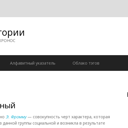
гории
 ХРОНОС
Алфавитный указатель
Облако тэгов
ьный
сно
Э. Фромму
— совокупность черт характера, которая
в данной группы социальной и возникла в результате