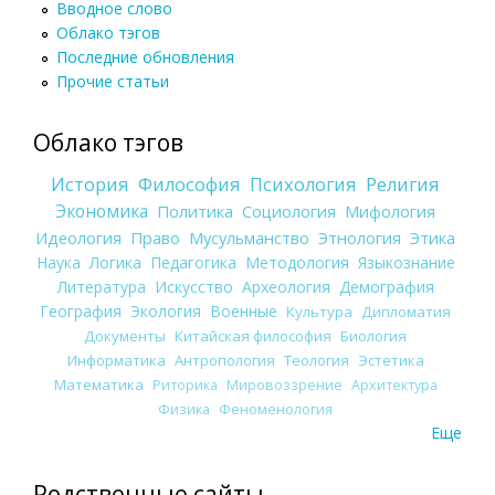
Вводное слово
Облако тэгов
Последние обновления
Прочие статьи
Облако тэгов
История
Философия
Психология
Религия
Экономика
Политика
Социология
Мифология
Идеология
Право
Мусульманство
Этнология
Этика
Наука
Логика
Педагогика
Методология
Языкознание
Литература
Искусство
Археология
Демография
География
Экология
Военные
Культура
Дипломатия
Документы
Китайская философия
Биология
Информатика
Антропология
Теология
Эстетика
Математика
Риторика
Мировоззрение
Архитектура
Физика
Феноменология
Еще
Родственные сайты