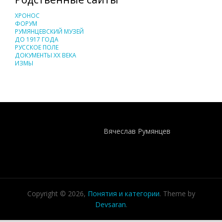
ХРОНОС
ФОРУМ
РУМЯНЦЕВСКИЙ МУЗЕЙ
ДО 1917 ГОДА
РУССКОЕ ПОЛЕ
ДОКУМЕНТЫ XX ВЕКА
ИЗМЫ
Понятия И Категории - Исторический Проект ХРОНОС
WEB-редактор
Вячеслав Румянцев
Copyright © 2026,
Понятия и категории
. Theme by
Devsaran
.