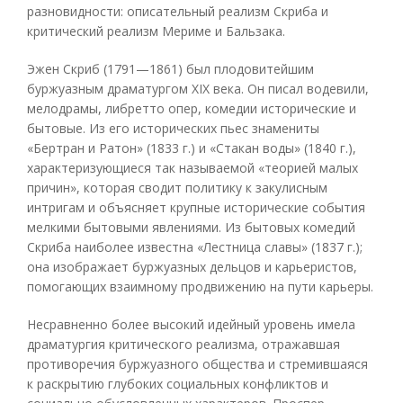
разновидности: описательный реализм Скриба и
критический реализм Мериме и Бальзака.
Эжен Скриб (1791—1861) был плодовитейшим
буржуазным драматургом XIX века. Он писал водевили,
мелодрамы, либретто опер, комедии исторические и
бытовые. Из его исторических пьес знамениты
«Бертран и Ратон» (1833 г.) и «Стакан воды» (1840 г.),
характеризующиеся так называемой «теорией малых
причин», которая сводит политику к закулисным
интригам и объясняет крупные исторические события
мелкими бытовыми явлениями. Из бытовых комедий
Скриба наиболее известна «Лестница славы» (1837 г.);
она изображает буржуазных дельцов и карьеристов,
помогающих взаимному продвижению на пути карьеры.
Несравненно более высокий идейный уровень имела
драматургия критического реализма, отражавшая
противоречия буржуазного общества и стремившаяся
к раскрытию глубоких социальных конфликтов и