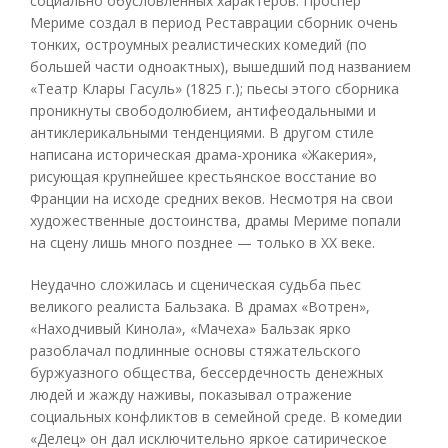
социально обусловленных характеров. Проспер
Мериме создал в период Реставрации сборник очень
тонких, остроумных реалистических комедий (по
большей части одноактных), вышедший под названием
«Театр Клары Гасуль» (1825 г.); пьесы этого сборника
проникнуты свободолюбием, антифеодальными и
антиклерикальными тенденциями. В другом стиле
написана историческая драма-хроника «Жакерия»,
рисующая крупнейшее крестьянское восстание во
Франции на исходе средних веков. Несмотря на свои
художественные достоинства, драмы Мериме попали
на сцену лишь много позднее — только в XX веке.
Неудачно сложилась и сценическая судьба пьес
великого реалиста Бальзака. В драмах «Вотрен»,
«Находчивый Кинола», «Мачеха» Бальзак ярко
разоблачал подлинные основы стяжательского
буржуазного общества, бессердечность денежных
людей и жажду наживы, показывал отражение
социальных конфликтов в семейной среде. В комедии
«Делец» он дал исключительно яркое сатирическое