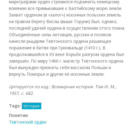
маркграфами орден стремился подчинить немецкому
влиянию все примыкавшие к Балтийскому морю земли.
Захват орденом (в «залог») исконных польских земель
на правом берегу Вислы (выше Торуни) был, однако,
последней удачей ордена в осуществлении этого плана.
Объединённые силы литовцев, русских и поляков
нанесли рыцарям Тевтонского ордена решающее
поражение в битве при Грюнвальде (1410 г.). В
продолжавшейся в XV веке борьбе разгром ордена был
завершён. По миру 1466 г. магистр Тевтонского ордена
был вынужден признать себя вассалом Польши и
вернуть Поморье и другие её исконные земли.
Цитируется по изд.: Всемирная история. Том
III. М.,
1957, с. 682.
Tags:
История
Понятие:
Тевтонский орден