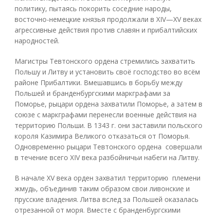
политику, пытаясь покорить соседние народы,
восточно-немецкие князья продолжали в XIV—XV веках
агрессивные действия против славян и прибалтийских
народностей.
Магистры Тевтонского ордена стремились захватить
Польшу и Литву и установить своё господство во всём
районе Прибалтики. Вмешавшись в борьбу между
Польшей и бранденбургскими маркграфами за
Поморье, рыцари ордена захватили Поморье, а затем в
союзе с маркграфами перенесли военные действия на
территорию Польши. В 1343 г. они заставили польского
короля Казимира Великого отказаться от Поморья.
Одновременно рыцари Тевтонского ордена совершали
в течение всего XIV века разбойничьи набеги на Литву.
В начале XV века орден захватил территорию племени
жмудь, объединив таким образом свои ливонские и
прусские владения. Литва вслед за Польшей оказалась
отрезанной от моря. Вместе с бранденбургскими