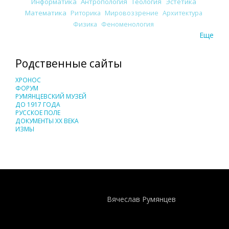
Информатика
Антропология
Теология
Эстетика
Математика
Риторика
Мировоззрение
Архитектура
Физика
Феноменология
Еще
Родственные сайты
ХРОНОС
ФОРУМ
РУМЯНЦЕВСКИЙ МУЗЕЙ
ДО 1917 ГОДА
РУССКОЕ ПОЛЕ
ДОКУМЕНТЫ XX ВЕКА
ИЗМЫ
Понятия И Категории - Исторический Проект ХРОНОС
WEB-редактор
Вячеслав Румянцев