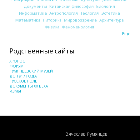
Документы
Китайская философия
Биология
Информатика
Антропология
Теология
Эстетика
Математика
Риторика
Мировоззрение
Архитектура
Физика
Феноменология
Еще
Родственные сайты
ХРОНОС
ФОРУМ
РУМЯНЦЕВСКИЙ МУЗЕЙ
ДО 1917 ГОДА
РУССКОЕ ПОЛЕ
ДОКУМЕНТЫ XX ВЕКА
ИЗМЫ
Понятия И Категории - Исторический Проект ХРОНОС
WEB-редактор
Вячеслав Румянцев