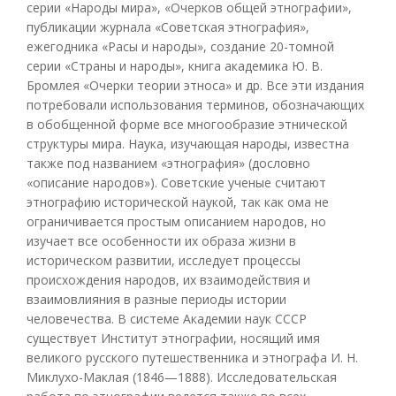
серии «Народы мира», «Очерков общей этнографии»,
публикации журнала «Советская этнография»,
ежегодника «Расы и народы», создание 20-томной
серии «Страны и народы», книга академика Ю. В.
Бромлея «Очерки теории этноса» и др. Все эти издания
потребовали использования терминов, обозначающих
в обобщенной форме все многообразие этнической
структуры мира. Наука, изучающая народы, известна
также под названием «этнография» (дословно
«описание народов»). Советские ученые считают
этнографию исторической наукой, так как ома не
ограничивается простым описанием народов, но
изучает все особенности их образа жизни в
историческом развитии, исследует процессы
происхождения народов, их взаимодействия и
взаимовлияния в разные периоды истории
человечества. В системе Академии наук СССР
существует Институт этнографии, носящий имя
великого русского путешественника и этнографа И. Н.
Миклухо-Маклая (1846—1888). Исследовательская