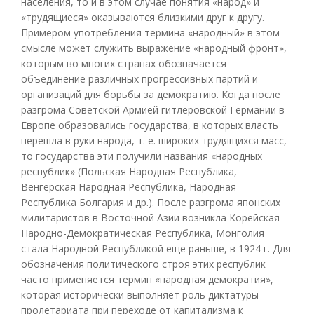
населения, то и в этом случае понятия «народ» и
«трудящиеся» оказываются близкими друг к другу.
Примером употребления термина «народный» в этом
смысле может служить выражение «народный фронт»,
которым во многих странах обозначается
объединение различных прогрессивных партий и
организаций для борьбы за демократию. Когда после
разгрома Советской Армией гитлеровской Германии в
Европе образовались государства, в которых власть
перешла в руки народа, т. е. широких трудящихся масс,
то государства эти получили названия «народных
республик» (Польская Народная Республика,
Венгерская Народная Республика, Народная
Республика Болгария и др.). После разгрома японских
милитаристов в Восточной Азии возникла Корейская
Народно-Демократическая Республика, Монголия
стала Народной Республикой еще раньше, в 1924 г. Для
обозначения политического строя этих республик
часто применяется термин «народная демократия»,
которая исторически выполняет роль диктатуры
пролетариата при переходе от капитализма к