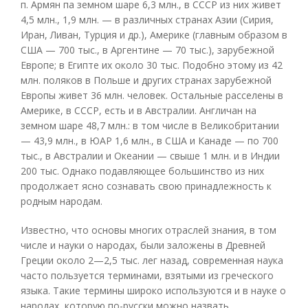
п. Армян па земном шаре 6,3 млн., в СССР из них живет
4,5 млн., 1,9 млн. — в различных странах Азии (Сирия,
Иран, Ливан, Турция и др.), Америке (главным образом в
США — 700 тыс., в Аргентине — 70 тыс.), зарубежной
Европе; в Египте их около 30 тыс. Подобно этому из 42
млн. поляков в Польше и других странах зарубежной
Европы живет 36 млн. человек. Остальные расселены в
Америке, в СССР, есть и в Австралии. Англичан на
земном шаре 48,7 млн.: в том числе в Великобритании
— 43,9 млн., в ЮАР 1,6 млн., в США и Канаде — по 700
тыс., в Австралии и Океании — свыше 1 млн. и в Индии
200 тыс. Однако подавляющее большинство из них
продолжает ясно сознавать свою принадлежность к
родным народам.
Известно, что основы многих отраслей знания, в том
числе и науки о народах, были заложены в Древней
Греции около 2—2,5 тыс. лег назад, современная наука
часто пользуется терминами, взятыми из греческого
языка. Такие термины широко используются и в науке о
народах, которую по-русски можно назвать