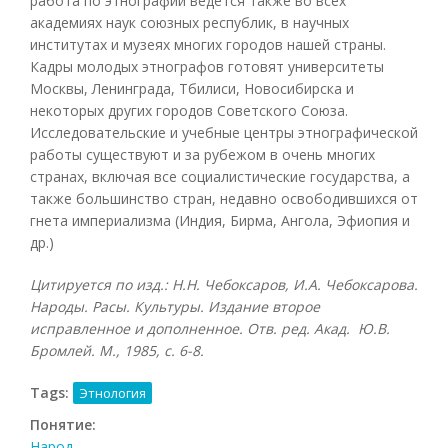
работа по этнографии ведется также во всех
академиях наук союзных республик, в научных
институтах и музеях многих городов нашей страны.
Кадры молодых этнографов готовят университеты
Москвы, Ленинграда, Тбилиси, Новосибирска и
некоторых других городов Советского Союза.
Исследовательские и учебные центры этнографической
работы существуют и за рубежом в очень многих
странах, включая все социалистические государства, а
также большинство стран, недавно освободившихся от
гнета империализма (Индия, Бирма, Ангола, Эфиопия и
др.)
Цитируется по изд.: Н.Н. Чебоксаров, И.А. Чебоксарова.
Народы. Расы. Культуры. Издание второе
исправленное и дополненное. Отв. ред. Акад. Ю.В.
Бромлей. М., 1985, с. 6-8.
Tags:
Этнология
Понятие:
Народ