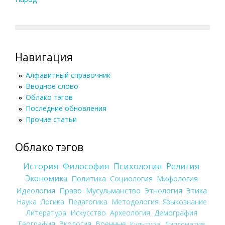
Навигация
Алфавитный справочник
Вводное слово
Облако тэгов
Последние обновления
Прочие статьи
Облако тэгов
История
Философия
Психология
Религия
Экономика
Политика
Социология
Мифология
Идеология
Право
Мусульманство
Этнология
Этика
Наука
Логика
Педагогика
Методология
Языкознание
Литература
Искусство
Археология
Демография
География
Экология
Военные
Культура
Дипломатия