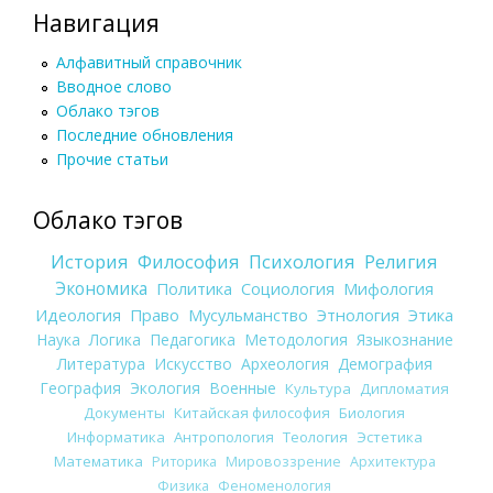
Навигация
Алфавитный справочник
Вводное слово
Облако тэгов
Последние обновления
Прочие статьи
Облако тэгов
История
Философия
Психология
Религия
Экономика
Политика
Социология
Мифология
Идеология
Право
Мусульманство
Этнология
Этика
Наука
Логика
Педагогика
Методология
Языкознание
Литература
Искусство
Археология
Демография
География
Экология
Военные
Культура
Дипломатия
Документы
Китайская философия
Биология
Информатика
Антропология
Теология
Эстетика
Математика
Риторика
Мировоззрение
Архитектура
Физика
Феноменология