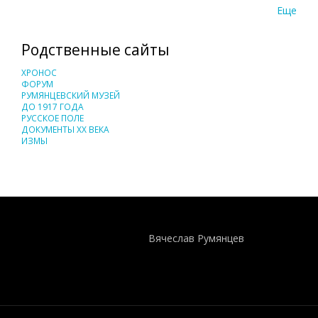
Еще
Родственные сайты
ХРОНОС
ФОРУМ
РУМЯНЦЕВСКИЙ МУЗЕЙ
ДО 1917 ГОДА
РУССКОЕ ПОЛЕ
ДОКУМЕНТЫ XX ВЕКА
ИЗМЫ
Понятия И Категории - Исторический Проект ХРОНОС
WEB-редактор
Вячеслав Румянцев