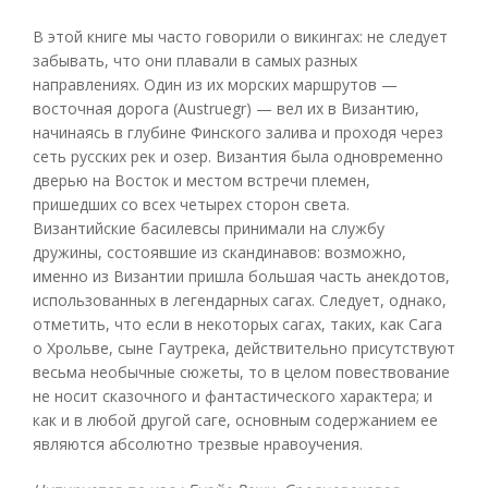
В этой книге мы часто говорили о викингах: не следует
забывать, что они плавали в самых разных
направлениях. Один из их морских маршрутов —
восточная дорога (Austruegr) — вел их в Византию,
начинаясь в глубине Финского залива и проходя через
сеть русских рек и озер. Византия была одновременно
дверью на Восток и местом встречи племен,
пришедших со всех четырех сторон света.
Византийские басилевсы принимали на службу
дружины, состоявшие из скандинавов: возможно,
именно из Византии пришла большая часть анекдотов,
использованных в легендарных сагах. Следует, однако,
отметить, что если в некоторых сагах, таких, как Сага
о Хрольве, сыне Гаутрека, действительно присутствуют
весьма необычные сюжеты, то в целом повествование
не носит сказочного и фантастического характера; и
как и в любой другой саге, основным содержанием ее
являются абсолютно трезвые нравоучения.