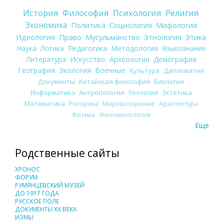
История
Философия
Психология
Религия
Экономика
Политика
Социология
Мифология
Идеология
Право
Мусульманство
Этнология
Этика
Наука
Логика
Педагогика
Методология
Языкознание
Литература
Искусство
Археология
Демография
География
Экология
Военные
Культура
Дипломатия
Документы
Китайская философия
Биология
Информатика
Антропология
Теология
Эстетика
Математика
Риторика
Мировоззрение
Архитектура
Физика
Феноменология
Еще
Родственные сайты
ХРОНОС
ФОРУМ
РУМЯНЦЕВСКИЙ МУЗЕЙ
ДО 1917 ГОДА
РУССКОЕ ПОЛЕ
ДОКУМЕНТЫ XX ВЕКА
ИЗМЫ