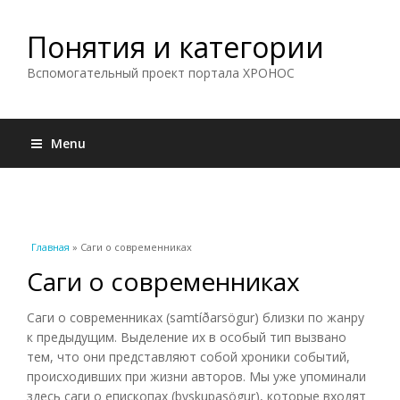
Понятия и категории
Вспомогательный проект портала ХРОНОС
Menu
Вы здесь
Главная
» Саги о современниках
Саги о современниках
Саги о современниках (samtíðarsögur) близки по жанру
к предыдущим. Выделение их в особый тип вызвано
тем, что они представляют собой хроники событий,
происходивших при жизни авторов. Мы уже упоминали
здесь саги о епископах (byskupasögur), которые входят