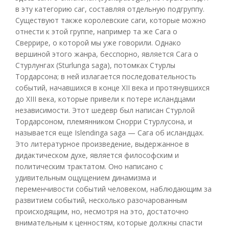
в эту категорию саг, составляя отдельную подгруппу.
Существуют также королевские саги, которые можно
отнести к этой группе, например та же Сага о
Сверрире, о которой мы уже говорили. Однако
вершиной этого жанра, бесспорно, является Сага о
Стурлунгах (Sturlunga saga), потомках Стурлы
Тордарсона; в ней излагается последовательность
событий, начавшихся в конце XII века и протянувшихся
до XIII века, которые привели к потере исландцами
независимости. Этот шедевр был написан Стурлой
Тордарсоном, племянником Снорри Стурлусона, и
называется еще Islendinga saga — Сага об исландцах.
Это литературное произведение, выдержанное в
дидактическом духе, является философским и
политическим трактатом. Оно написано с
удивительным ощущением динамизма и
переменчивости событий человеком, наблюдающим за
развитием событий, несколько разочарованным
происходящим, но, несмотря на это, достаточно
внимательным к ценностям, которые должны спасти