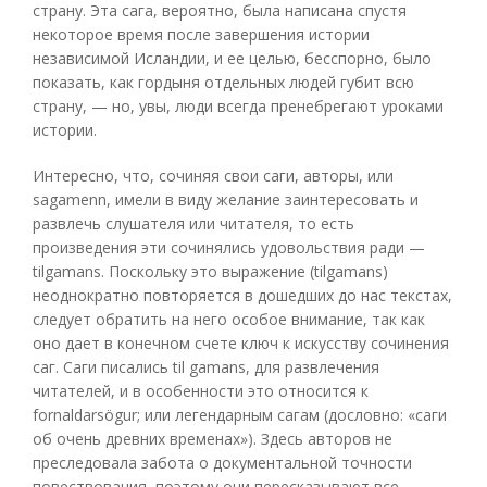
страну. Эта сага, вероятно, была написана спустя
некоторое время после завершения истории
независимой Исландии, и ее целью, бесспорно, было
показать, как гордыня отдельных людей губит всю
страну, — но, увы, люди всегда пренебрегают уроками
истории.
Интересно, что, сочиняя свои саги, авторы, или
sagamenn, имели в виду желание заинтересовать и
развлечь слушателя или читателя, то есть
произведения эти сочинялись удовольствия ради —
tilgamans. Поскольку это выражение (tilgamans)
неоднократно повторяется в дошедших до нас текстах,
следует обратить на него особое внимание, так как
оно дает в конечном счете ключ к искусству сочинения
саг. Саги писались til gamans, для развлечения
читателей, и в особенности это относится к
fornaldarsögur; или легендарным сагам (дословно: «саги
об очень древних временах»). Здесь авторов не
преследовала забота о документальной точности
повествования, поэтому они пересказывают все