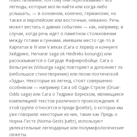
легенды, которые могли найти или когда-либо
услышать, — в основном, конечно, германские, но
также и европейские или восточные, неважно. Речь
может вестись о давних событиях — как, например, в
случае, когда речь идет о памятном столкновении
между готами и гуннами, имевшем место где-то в
Карпатах в IV или V веках (Сага о Хервёр и коннунге
Хейдрике, Hervarar saga ok Heiðreks konungs) или
рассказывается о Сигурде Фафниробойце. Сага о
Вёльсунгах (Völsunga saga) повторяет и дополняет лэ
(небольшое стихотворение) или песни поэтической
«Эдды». Некоторые из легенд, стоят совершенно
особняком — например Сага об Одде-Стреле (Öruar-
Odds saga) или Сага о Тидрике Бернском, являющаяся
компиляцией текстов различного происхождения. К
этой группе относятся и пряди (þoettir), о которых мы
уже говорили: некоторые из них, такие как Прядь о
Норна-Гесте (Noma-Gests þattr), используют
увлекательные легендарные или полумифологические
сюжеты.