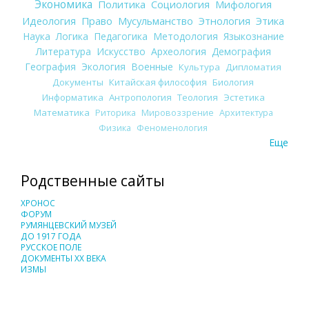
Экономика
Политика
Социология
Мифология
Идеология
Право
Мусульманство
Этнология
Этика
Наука
Логика
Педагогика
Методология
Языкознание
Литература
Искусство
Археология
Демография
География
Экология
Военные
Культура
Дипломатия
Документы
Китайская философия
Биология
Информатика
Антропология
Теология
Эстетика
Математика
Риторика
Мировоззрение
Архитектура
Физика
Феноменология
Еще
Родственные сайты
ХРОНОС
ФОРУМ
РУМЯНЦЕВСКИЙ МУЗЕЙ
ДО 1917 ГОДА
РУССКОЕ ПОЛЕ
ДОКУМЕНТЫ XX ВЕКА
ИЗМЫ