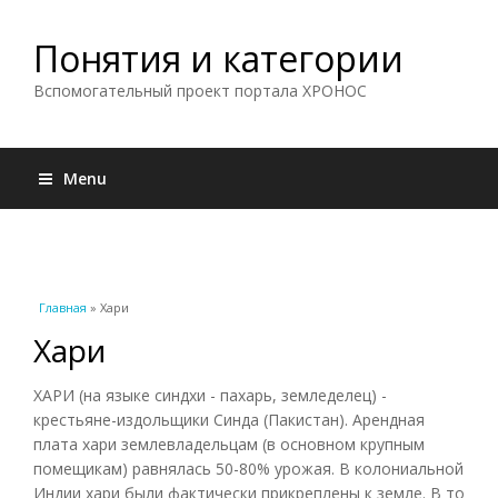
Понятия и категории
Вспомогательный проект портала ХРОНОС
Menu
Вы здесь
Главная
» Хари
Хари
ХАРИ (на языке синдхи - пахарь, земледелец) -
крестьяне-издольщики Синда (Пакистан). Арендная
плата хари землевладельцам (в основном крупным
помещикам) равнялась 50-80% урожая. В колониальной
Индии хари были фактически прикреплены к земле. В то