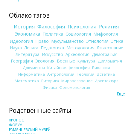
Облако тэгов
История
Философия
Психология
Религия
Экономика
Политика
Социология
Мифология
Идеология
Право
Мусульманство
Этнология
Этика
Наука
Логика
Педагогика
Методология
Языкознание
Литература
Искусство
Археология
Демография
География
Экология
Военные
Культура
Дипломатия
Документы
Китайская философия
Биология
Информатика
Антропология
Теология
Эстетика
Математика
Риторика
Мировоззрение
Архитектура
Физика
Феноменология
Еще
Родственные сайты
ХРОНОС
ФОРУМ
РУМЯНЦЕВСКИЙ МУЗЕЙ