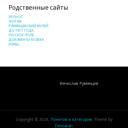
Родственные сайты
ХРОНОС
ФОРУМ
РУМЯНЦЕВСКИЙ МУЗЕЙ
ДО 1917 ГОДА
РУССКОЕ ПОЛЕ
ДОКУМЕНТЫ XX ВЕКА
ИЗМЫ
Понятия И Категории - Исторический Проект ХРОНОС
WEB-редактор
Вячеслав Румянцев
Copyright © 2026,
Понятия и категории
. Theme by
Devsaran
.