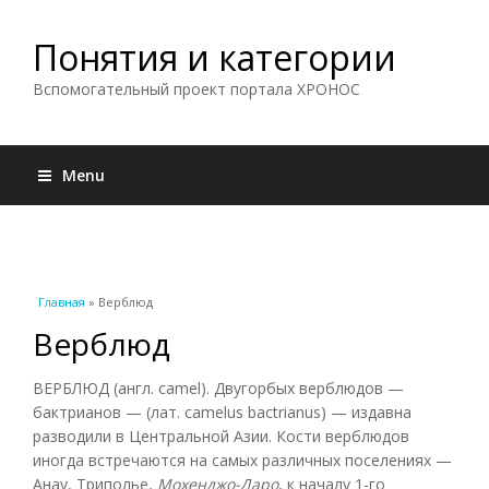
Понятия и категории
Вспомогательный проект портала ХРОНОС
Menu
Вы здесь
Главная
» Верблюд
Верблюд
ВЕРБЛЮД (англ. camel). Двугорбых верблюдов —
бактрианов — (лат. camelus bactrianus) — издавна
разводили в Центральной Азии. Кости верблюдов
иногда встречаются на самых различных поселениях —
Анау, Триполье,
Мохенджо-Даро
, к началу 1-го