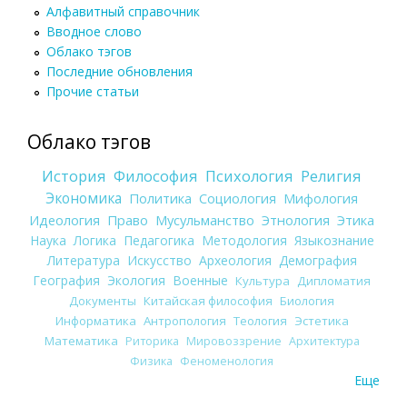
Алфавитный справочник
Вводное слово
Облако тэгов
Последние обновления
Прочие статьи
Облако тэгов
История
Философия
Психология
Религия
Экономика
Политика
Социология
Мифология
Идеология
Право
Мусульманство
Этнология
Этика
Наука
Логика
Педагогика
Методология
Языкознание
Литература
Искусство
Археология
Демография
География
Экология
Военные
Культура
Дипломатия
Документы
Китайская философия
Биология
Информатика
Антропология
Теология
Эстетика
Математика
Риторика
Мировоззрение
Архитектура
Физика
Феноменология
Еще