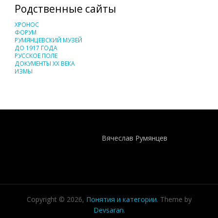
Родственные сайты
ХРОНОС
ФОРУМ
РУМЯНЦЕВСКИЙ МУЗЕЙ
ДО 1917 ГОДА
РУССКОЕ ПОЛЕ
ДОКУМЕНТЫ XX ВЕКА
ИЗМЫ
Понятия И Категории - Исторический Проект ХРОНОС
WEB-редактор
Вячеслав Румянцев
Copyright © 2026,
Понятия и категории
. Theme by
Devsaran
.