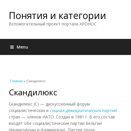
Понятия и категории
Вспомогательный проект портала ХРОНОС
Menu
Вы здесь
Главная
» Скандилюкс
Скандилюкс
Скандилюкс (С) — дискуссионный форум
социалистических и
социал-демократических партий
стран — членов НАТО. Создан в 1981 г. В его состав
входят обе социалистические партии Бельгии
(франкофоны и фламандцы), Партия труда