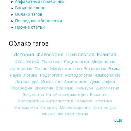
Алфавитный справочник
Вводное слово
Облако тэгов
Последние обновления
Прочие статьи
Облако тэгов
История
Философия
Психология
Религия
Экономика
Политика
Социология
Мифология
Идеология
Право
Мусульманство
Этнология
Этика
Наука
Логика
Педагогика
Методология
Языкознание
Литература
Искусство
Археология
Демография
География
Экология
Военные
Культура
Дипломатия
Документы
Китайская философия
Биология
Информатика
Антропология
Теология
Эстетика
Математика
Риторика
Мировоззрение
Архитектура
Физика
Феноменология
Еще