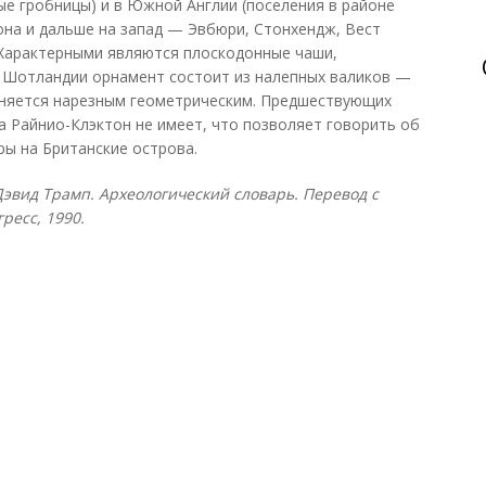
е гробницы) и в Южной Англии (поселения в районе
на и дальше на запад — Эвбюри, Стонхендж, Вест
 Характерными являются плоскодонные чаши,
 Шотландии орнамент состоит из налепных валиков —
лняется нарезным геометрическим. Предшествующих
а Райнио-Клэктон не имеет, что позволяет говорить об
ры на Британские острова.
Дэвид Трамп. Археологический словарь. Перевод с
гресс, 1990.