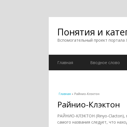
Понятия и кате
Вспомогательный проект портала
Главная
Вводное слово
Вы здесь
Главная
» Райнио-Клэктон
Райнио-Клэктон
РАЙНИО-КЛЭКТОН (Rinyo-Clacton), 
самого названия следует, что нахо