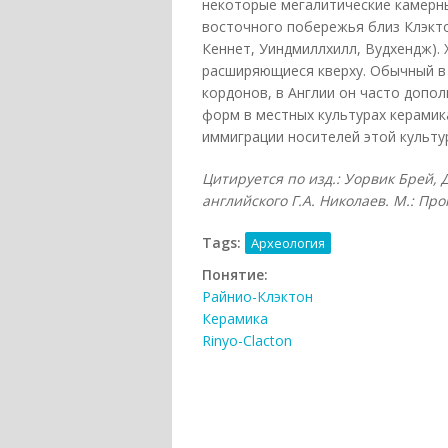
некоторые мегалитические камерны
восточного побережья близ Клэкто
Кеннет, Уиндмиллхилл, Вудхендж).
расширяющиеся кверху. Обычный в
кордонов, в Англии он часто допо
форм в местных культурах керамик
иммиграции носителей этой культу
Цитируется по изд.: Уорвик Брей, 
английского Г.А. Николаев. М.: Про
Tags:
Археология
Понятие:
Райнио-Клэктон
Керамика
Rinyo-Clacton