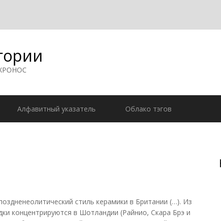
гории
 ХРОНОС
Алфавитный указатель
Облако тэгов
поздненеолитический стиль керамики в Британии (…). Из
дки концентрируются в Шотландии (Райнио, Скара Брэ и