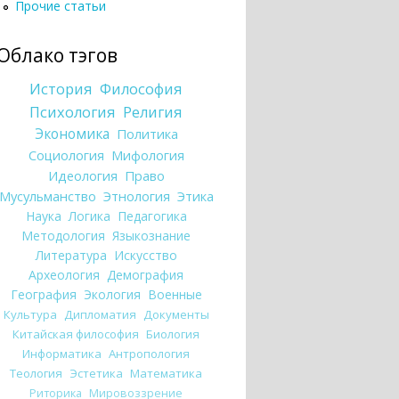
Прочие статьи
Облако тэгов
История
Философия
Психология
Религия
Экономика
Политика
Социология
Мифология
Идеология
Право
Мусульманство
Этнология
Этика
Наука
Логика
Педагогика
Методология
Языкознание
Литература
Искусство
Археология
Демография
География
Экология
Военные
Культура
Дипломатия
Документы
Китайская философия
Биология
Информатика
Антропология
Теология
Эстетика
Математика
Риторика
Мировоззрение