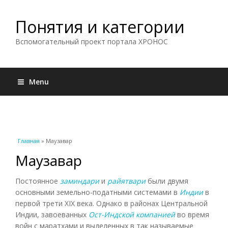
Понятия и категории
Вспомогательный проект портала ХРОНОС
Menu
Вы здесь
Главная
» Маузавар
Маузавар
Постоянное
заминдари
и
райятвари
были двумя
основными земельно-податными системами в
Индии
в
первой трети XIX века. Однако в районах Центральной
Индии, завоеванных
Ост-Индской компанией
во время
войн с маратхами и выделенных в так называемые