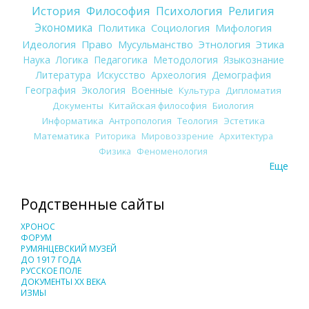
История
Философия
Психология
Религия
Экономика
Политика
Социология
Мифология
Идеология
Право
Мусульманство
Этнология
Этика
Наука
Логика
Педагогика
Методология
Языкознание
Литература
Искусство
Археология
Демография
География
Экология
Военные
Культура
Дипломатия
Документы
Китайская философия
Биология
Информатика
Антропология
Теология
Эстетика
Математика
Риторика
Мировоззрение
Архитектура
Физика
Феноменология
Еще
Родственные сайты
ХРОНОС
ФОРУМ
РУМЯНЦЕВСКИЙ МУЗЕЙ
ДО 1917 ГОДА
РУССКОЕ ПОЛЕ
ДОКУМЕНТЫ XX ВЕКА
ИЗМЫ