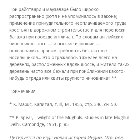
При райятвари и маузаваре было широко
распространено (хотя и не упоминалось в законе)
применение принудительного неоплачиваемого труда
крестьян в дорожном строительстве и для переноски
багажа при проезде англичан. По словам английских
чиновников, «все — и высшие и низшие —
пользовались правом требовать бесплатных
носильщиков... Это отражалось тяжелее всего на
деревнях, расположенных вдоль шоссе, и жители таких
деревень часто все бежали при приближении какого-
нибудь отряда или свиты крупного чиновника» **.
Примечания
* К. Маркс, Капитал, т. Ill, М., 1955, стр. 346, сн. 50.
** P. Spear, Twilight of the Mughuls. Studies in late Mughul
Delhi, Cambridge, 1951, p. 85.
Цитируется по изд.: Новая история Индии. Отв. ред.