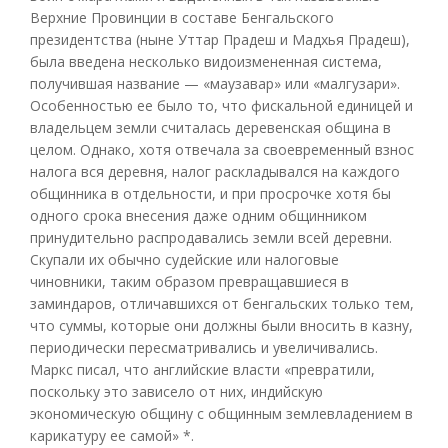
Верхние Провинции в составе Бенгальского
президентства (ныне Уттар Прадеш и Мадхья Прадеш),
была введена несколько видоизмененная система,
получившая название — «маузавар» или «малгузари».
Особенностью ее было то, что фискальной единицей и
владельцем земли считалась деревенская община в
целом. Однако, хотя отвечала за своевременный взнос
налога вся деревня, налог раскладывался на каждого
общинника в отдельности, и при просрочке хотя бы
одного срока внесения даже одним общинником
принудительно распродавались земли всей деревни.
Скупали их обычно судейские или налоговые
чиновники, таким образом превращавшиеся в
заминдаров, отличавшихся от бенгальских только тем,
что суммы, которые они должны были вносить в казну,
периодически пересматривались и увеличивались.
Маркс писал, что английские власти «превратили,
поскольку это зависело от них, индийскую
экономическую общину с общинным землевладением в
карикатуру ее самой» *.