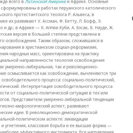
ежде всего в
Латинской Америке
и Африке. Основные
 сформулированы в работах перуанского католического
ьского протестантского теолога Р. Альвеса, в
ке их развивают У. Ассман, Ф. Бетту, Л. Бофф, Э.
 и др.; в Африке — К. Аппиа-Куби, А. Бэсак, Б. Науде, Ж.
антская версия в большей степени представлена в
ого освобождения. Таким образом, сложившаяся в
чарования в христианском социал-реформизме,
ния народных масс, ориентирована на практику
оциальной направленности теология освобождения
как умеренно-либеральная, так и революционно-
ние осмысливается как освобождение, вычленяются три
 освободительного процесса: социально-политический,
огический. Интерпретация освободительного процесса
ости от социально-политической ситуации в тех или
логов. Представители умеренно-либеральной тенденции
игиозно-мифологический аспект, развивают
ческие идеи. В революционно-демократической
иальной-политическом аспекте: ликвидации
и и угнетения, классовая борьба и ее высшая форма —
наиболее эффективного инструмента. Все направления