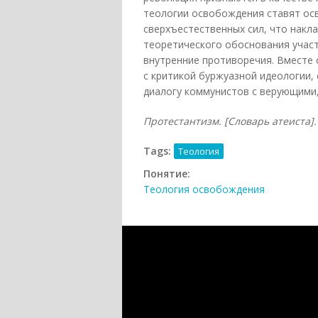
теологии освобождения ставят ос
сверхъестественных сил, что нак
теоретического обоснования участ
внутренние противоречия. Вместе
с критикой буржуазной идеологии,
диалогу коммунистов с верующими,
Протестантизм. [Словарь атеиста]. 
Tags:
Теология
Понятие:
Теология освобождения