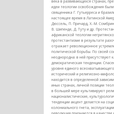
века в развивающихся странах, пр
идеи теологии освобождения были
священника Г. Гутьерреса и бразил
настоящее время в Латинской Амери
Дюссель, П. Причард, Х.-М. Сомбрино
В. Шипенде, Д. Туту и др. Протест
африканской теологии негритянск
протестантизме в результате разо
отражает революционное устремле
политической борьбы. По своей с
неоднородна: в ней присутствуют 
демократическая тенденции. Спасе
уровня единого всеохватывающего
исторический и религиозно-мифол
находится в определенной зависим
иных странах, личной позиции тео
в большей мере культивируют рел
националистические, культурологи
тенденции акцент делается на соц
колониального гнета, эксплуатаци
революция признаются в качестве 