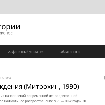
гории
 ХРОНОС
Алфавитный указатель
Облако тэгов
н, 1990)
дения (Митрохин, 1990)
з направлений современной леворадикальной
ее наибольшее распространение в 70— 80-х годах 20