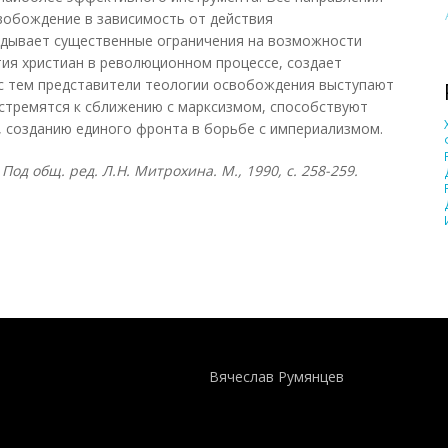
вобождение в зависимость от действия
ладывает существенные ограничения на возможности
ия христиан в революционном процессе, создает
 с тем представители теологии освобождения выступают
 стремятся к сближению с марксизмом, способствуют
 созданию единого фронта в борьбе с империализмом.
Под общ. ред. Л.Н. Митрохина. М., 1990, с. 258-259.
Понятия И Категории - Исторический Проект ХРОНОС
WEB-редактор
Вячеслав Румянцев