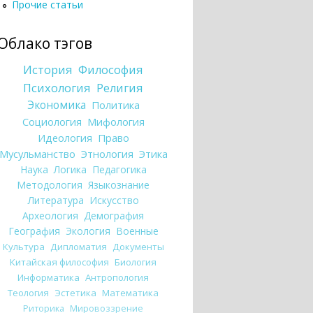
Прочие статьи
Облако тэгов
История
Философия
Психология
Религия
Экономика
Политика
Социология
Мифология
Идеология
Право
Мусульманство
Этнология
Этика
Наука
Логика
Педагогика
Методология
Языкознание
Литература
Искусство
Археология
Демография
География
Экология
Военные
Культура
Дипломатия
Документы
Китайская философия
Биология
Информатика
Антропология
Теология
Эстетика
Математика
Риторика
Мировоззрение