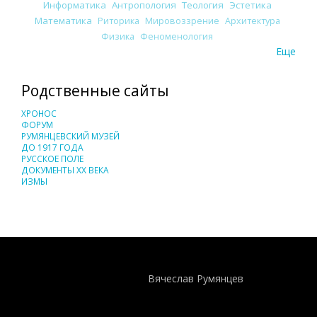
Информатика
Антропология
Теология
Эстетика
Математика
Риторика
Мировоззрение
Архитектура
Физика
Феноменология
Еще
Родственные сайты
ХРОНОС
ФОРУМ
РУМЯНЦЕВСКИЙ МУЗЕЙ
ДО 1917 ГОДА
РУССКОЕ ПОЛЕ
ДОКУМЕНТЫ XX ВЕКА
ИЗМЫ
Понятия И Категории - Исторический Проект ХРОНОС
WEB-редактор
Вячеслав Румянцев