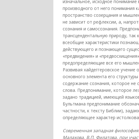
изначальное, исходное понимание 
производного от него понимания к
пространство созерцания и мышле
не зависит от рефлексии, а, напро
сознания и самосознания. Предпон
трансцендентальную природу, так 
всеобщие характеристики познающе
действующего и познающего сущес
«предвидения» и «предвосхищения»
предопределяющие все его мышлени
Развивая хайдеггеровское учение о
основного элемента его структуры «
содержание сознания, которое не 
слова. Предпонимание, которое ле
задано традицией, имеющей языков
Бультмана предпонимание обознач
частности, к тексту Библии), зад
определяющее характер истолкова
Современная западная философия. 
Малахова, В.П. Филатова, при участ