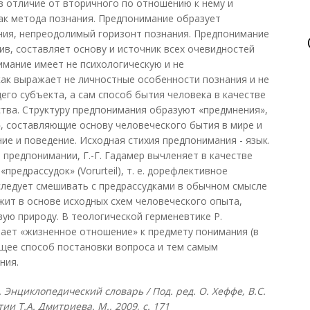
в отличие от вторичного по отношению к нему и
ак метода познания. Предпонимание образует
ния, непреодолимый горизонт познания. Предпонимание
тив, составляет основу и источник всех очевидностей
имание имеет не психологическую и не
как выражает не личностные особенности познания и не
го субъекта, а сам способ бытия человека в качестве
тва. Структуру предпонимания образуют «предмнения»,
, составляющие основу человеческого бытия в мире и
е и поведение. Исходная стихия предпонимания - язык.
 предпонимании, Г.-Г. Гадамер вычленяет в качестве
предрассудок» (Vorurteil), т. е. дорефлективное
следует смешивать с предрассудками в обычном смысле
жит в основе исходных схем человеческого опыта,
ую природу. В теологической герменевтике Р.
ает «жизненное отношение» к предмету понимания (в
ающее способ постановки вопроса и тем самым
ния.
Энциклопедический словарь / Под. ред. О. Хеффе, В.С.
ии Т.А. Дмитриева. М., 2009, с. 171