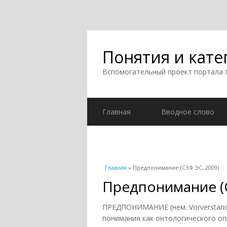
Понятия и кате
Вспомогательный проект портала
Главная
Вводное слово
Вы здесь
Главная
» Предпонимание (СЗФ.ЭС, 2009)
Предпонимание (С
ПРЕДПОНИМАНИЕ (нем. Vorverstandn
понимания как онтологического оп