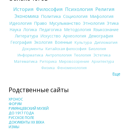
История
Философия
Психология
Религия
Экономика
Политика
Социология
Мифология
Идеология
Право
Мусульманство
Этнология
Этика
Наука
Логика
Педагогика
Методология
Языкознание
Литература
Искусство
Археология
Демография
География
Экология
Военные
Культура
Дипломатия
Документы
Китайская философия
Биология
Информатика
Антропология
Теология
Эстетика
Математика
Риторика
Мировоззрение
Архитектура
Физика
Феноменология
Еще
Родственные сайты
ХРОНОС
ФОРУМ
РУМЯНЦЕВСКИЙ МУЗЕЙ
ДО 1917 ГОДА
РУССКОЕ ПОЛЕ
ДОКУМЕНТЫ XX ВЕКА
ИЗМЫ