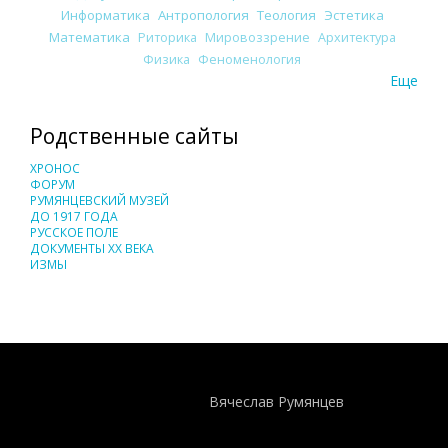
Информатика
Антропология
Теология
Эстетика
Математика
Риторика
Мировоззрение
Архитектура
Физика
Феноменология
Еще
Родственные сайты
ХРОНОС
ФОРУМ
РУМЯНЦЕВСКИЙ МУЗЕЙ
ДО 1917 ГОДА
РУССКОЕ ПОЛЕ
ДОКУМЕНТЫ XX ВЕКА
ИЗМЫ
Понятия И Категории - Исторический Проект ХРОНОС
WEB-редактор
Вячеслав Румянцев