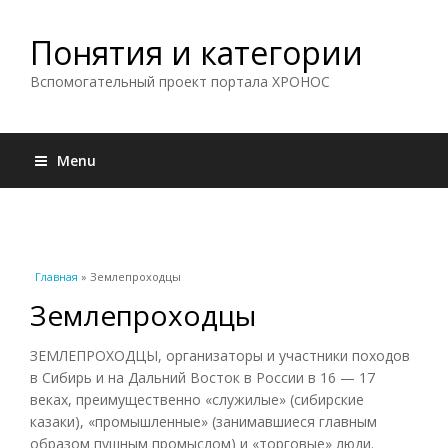
Понятия и категории
Вспомогательный проект портала ХРОНОС
Menu
Вы здесь
Главная
» Землепроходцы
Землепроходцы
ЗЕМЛЕПРОХОДЦЫ, организаторы и участники походов
в Сибирь и на Дальний Восток в России в 16 — 17
веках, преимущественно «служилые» (сибирские
казаки), «промышленные» (занимавшиеся главным
образом пушным промыслом) и «торговые» люди.