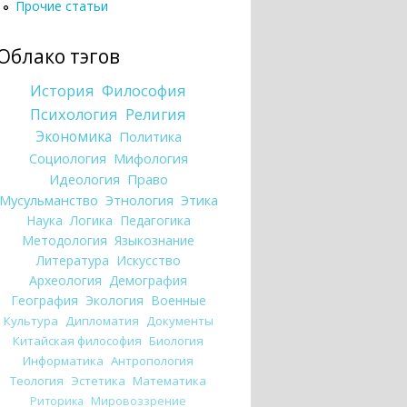
Прочие статьи
Облако тэгов
История
Философия
Психология
Религия
Экономика
Политика
Социология
Мифология
Идеология
Право
Мусульманство
Этнология
Этика
Наука
Логика
Педагогика
Методология
Языкознание
Литература
Искусство
Археология
Демография
География
Экология
Военные
Культура
Дипломатия
Документы
Китайская философия
Биология
Информатика
Антропология
Теология
Эстетика
Математика
Риторика
Мировоззрение