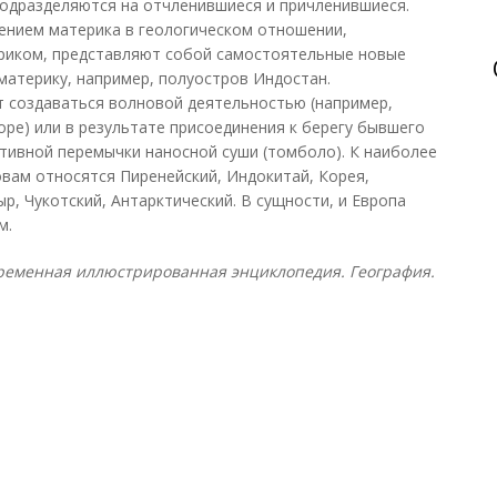
одразделяются на отчленившиеся и причленившиеся.
нием материка в геологическом отношении,
ериком, представляют собой самостоятельные новые
материку, например, полуостров Индостан.
т создаваться волновой деятельностью (например,
оре) или в результате присоединения к берегу бывшего
тивной перемычки наносной суши (томболо). К наиболее
вам относятся Пиренейский, Индокитай, Корея,
ыр, Чукотский, Антарктический. В сущности, и Европа
м.
ременная иллюстрированная энциклопедия. География.