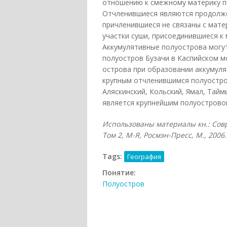
отношению к смежному материку п
Отчленившиеся являются продолже
причленившиеся не связаны с мат
участки суши, присоединившиеся к 
Аккумулятивные полуострова могу
полуостров Бузачи в Каспийском м
острова при образовании аккумуля
крупным отчленившимся полуостро
Аляскинский, Кольский, Ямал, Тайм
является крупнейшим полуострово
Использованы материалы кн.: Сов
Том 2, М-Я, Росмэн-Пресс, М., 2006.
Tags:
География
Понятие:
Полуостров