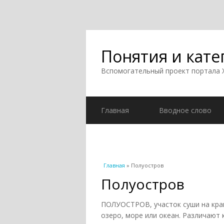
Понятия и кате
Вспомогательный проект портала
Главная
Вводное слово
Вы здесь
Главная
» Полуостров
Полуостров
ПОЛУОСТРОВ, участок суши на краю
озеро, море или океан. Различают