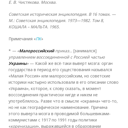
Е. В. Чистякова. Москва.
Советская историческая энциклопедия. В 16 томах. —
М.: Советская энциклопедия. 1973—1982. Том 8,
КОШАЛА – МАЛЬТА. 1965.
Примечания «
ПК
»
*
— «
Малороссийский
приказ…
[занимался]
управлением воссоединенной с Россией частью
Украины
»
— Какой же всё-таки выверт мозга: орган
государства в период его существования назывался
«Малая Россия» или малороссийским, но советские
историки настырно использовали в его описании слово
«Украина», которое, к слову сказать, в момент
воссоединения практически нигде и никем не
употреблялось. Разве что в смысле «окраина» чего-то,
но не как географическое наименование. Причина
этого выверта мозга в проводимой большевиками-
коммунистами с 1917 по 1991 годы политики
«
коренизации
», выражавшейся в образовании