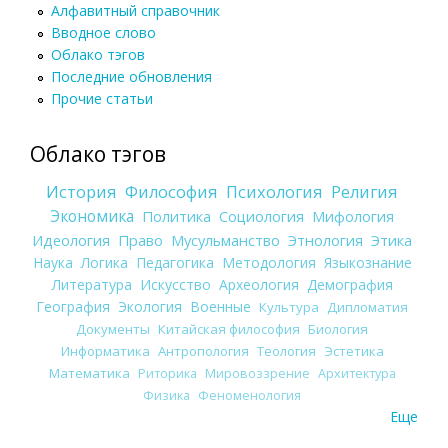
Алфавитный справочник
Вводное слово
Облако тэгов
Последние обновления
Прочие статьи
Облако тэгов
История
Философия
Психология
Религия
Экономика
Политика
Социология
Мифология
Идеология
Право
Мусульманство
Этнология
Этика
Наука
Логика
Педагогика
Методология
Языкознание
Литература
Искусство
Археология
Демография
География
Экология
Военные
Культура
Дипломатия
Документы
Китайская философия
Биология
Информатика
Антропология
Теология
Эстетика
Математика
Риторика
Мировоззрение
Архитектура
Физика
Феноменология
Еще