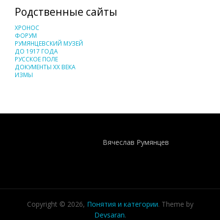
Родственные сайты
ХРОНОС
ФОРУМ
РУМЯНЦЕВСКИЙ МУЗЕЙ
ДО 1917 ГОДА
РУССКОЕ ПОЛЕ
ДОКУМЕНТЫ XX ВЕКА
ИЗМЫ
Понятия И Категории - Исторический Проект ХРОНОС
WEB-редактор
Вячеслав Румянцев
Copyright © 2026,
Понятия и категории
. Theme by
Devsaran
.