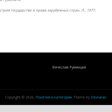
стрия государства и права зарубежных стран. Л., 1977,
Понятия И Категории - Исторический Проект ХРОНОС
WEB-редактор
Вячеслав Румянцев
Copyright © 2026,
Понятия и категории
. Theme by
Devsaran
.