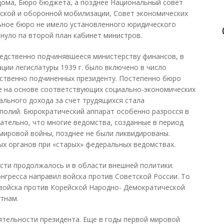
дома, Бюро бюджета, а позднее Национальный совет
ской и оборонной мобилизации, Совет экономических
ьное бюро не имело установленного юридического
инуло па второй план кабинет министров.
едственно подчинявшееся министерству финансов, в
ции легислатуры 1939 г. было включено в число
дственно подчиненных президенту. Постепенно бюро
е на основе соответствующих социально-экономических
ального дохода за счет трудящихся стала
полий. Бюрократический аппарат особенно разросся в
ательно, что многие ведомства, созданные в период
 мировой войны, позднее не были ликвидированы.
х органов при «старых» федеральных ведомствах.
сти продолжалось и в области внешней политики.
нгресса направил войска против Советской России. То
 войска против Корейской Народно- Демократической
тнам.
тельности президента. Еще в годы первой мировой