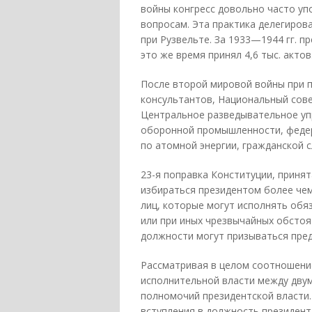
войны конгресс довольно часто у
вопросам. Эта практика делегиро
при Рузвельте. За 1933—1944 гг. пр
это же время принял 4,6 тыс. актов
После второй мировой войны при 
консультантов, Национальный сове
Центральное разведывательное уп
оборонной промышленности, федер
по атомной энергии, гражданской с
23-я поправка Конституции, принята
избираться президентом более чем 
лиц, которые могут исполнять обя
или при иных чрезвычайных обстоя
должности могут призываться пред
Рассматривая в целом соотношени
исполнительной власти между дву
полномочий президентской власти.
вступления в должность президент