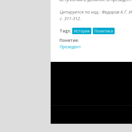
Цитируется по изд.: Федоров К.Г. И
с. 311-312.
Tags:
История
Политика
Понятие:
Президент