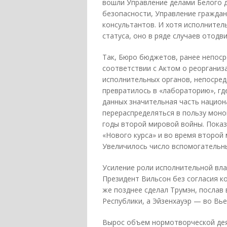
вошли Управление делами Белого 
безопасности, Управление граждан
консультантов. И хотя исполнител
статуса, оно в ряде случаев отодв
Так, Бюро бюджетов, ранее непоср
соответствии с Актом о реорганиза
исполнительных органов, непосре
превратилось в «лабораторию», гд
данных значительная часть национ
перераспределяться в пользу моно
годы второй мировой войны. Показ
«Нового курса» и во время второй
Увеличилось число вспомогательны
Усиление роли исполнительной вла
Президент Вильсон без согласия ко
же позднее сделал Трумэн, послав
Республики, а Эйзенхауэр — во Вье
Вырос объем нормотворческой дея