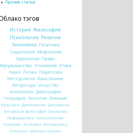
Прочие статьи
Облако тэгов
История
Философия
Психология
Религия
Экономика
Политика
Социология
Мифология
Идеология
Право
Мусульманство
Этнология
Этика
Наука
Логика
Педагогика
Методология
Языкознание
Литература
Искусство
Археология
Демография
География
Экология
Военные
Культура
Дипломатия
Документы
Китайская философия
Биология
Информатика
Антропология
Теология
Эстетика
Математика
Риторика
Мировоззрение