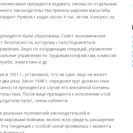
полномочивал президента издавать законы по отдельным
ванного законодательства приняла широкие масштабы
езидент Рузвельт издал около 4 тыс. актов. Конгресс за
.
президенте были образованы: Совет экономических
т безопасности, которому стало подчиняться
равление, Бюро по координации операций, управление
альные управления по трудовым конфликтам, комиссии
лужбе, энергетике и др.
я в 1951 г., установила, что ни одно лицо не может
два раза. Закон 1948 г. определил круг должностных
занности президента в случае его внезапной кончины
тельствах. После вице-президента к исполнению этой
седатели палат, члены кабинета.
е реальных полномочий законодательной и
мя мировыми войнами, можно ясно увидеть расширение
 Эта тенденция с особой силой проявилась с момента
а Рузвельта.