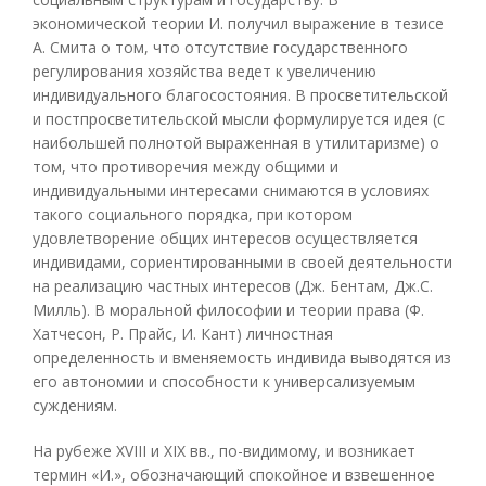
экономической теории И. получил выражение в тезисе
А. Смита о том, что отсутствие государственного
регулирования хозяйства ведет к увеличению
индивидуального благосостояния. В просветительской
и постпросветительской мысли формулируется идея (с
наибольшей полнотой выраженная в утилитаризме) о
том, что противоречия между общими и
индивидуальными интересами снимаются в условиях
такого социального порядка, при котором
удовлетворение общих интересов осуществляется
индивидами, сориентированными в своей деятельности
на реализацию частных интересов (Дж. Бентам, Дж.С.
Милль). В моральной философии и теории права (Ф.
Хатчесон, Р. Прайс, И. Кант) личностная
определенность и вменяемость индивида выводятся из
его автономии и способности к универсализуемым
суждениям.
На рубеже XVIII и XIX вв., по-видимому, и возникает
термин «И.», обозначающий спокойное и взвешенное