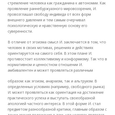
стремление человека как гражданина к автономии. Как
проявление раннебуржуазного мировоззрения, И.
провозглашал свободу индивида от всех форм
внешнего давления и тем самым очерчивал
психологическую и нравственную основу его
суверенности.
В отличие от эгоизма смысл И. заключается в том, что
человек в своих мотивах, решениях и действиях
ориентируется на самого себя. В этом плане И.
противостоит коллективизму и конформизму. Так что в
нормативном и ценностном отношении И.
амбивалентен и может проявляться различным
образом: как эгоизм, анархизм, так и альтруизм. В
определенных условиях (например, свободного рынка)
И. может проявляться как ориентация на достижение
практического успеха и выступать своеобразной
апологией частного интереса. В этой форме И. стал
предметом разнообразной критики, главным образом с
точки зрения положения о том, что человек является