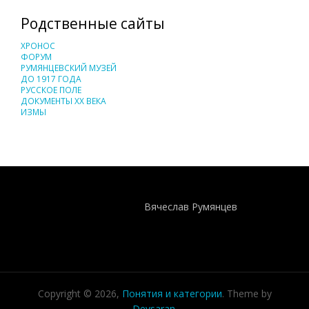
Родственные сайты
ХРОНОС
ФОРУМ
РУМЯНЦЕВСКИЙ МУЗЕЙ
ДО 1917 ГОДА
РУССКОЕ ПОЛЕ
ДОКУМЕНТЫ XX ВЕКА
ИЗМЫ
Понятия И Категории - Исторический Проект ХРОНОС
WEB-редактор
Вячеслав Румянцев
Copyright © 2026,
Понятия и категории
. Theme by
Devsaran
.