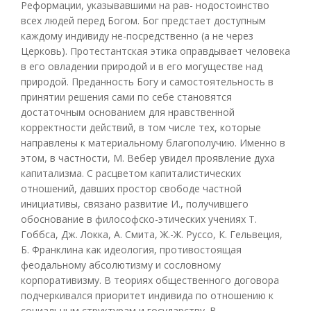
Реформации, указывавшими на рав- нодостоинство
всех людей перед Богом. Бог предстает доступным
каждому индивиду не-посредственно (а не через
Церковь). Протестантская этика оправдывает человека
в его овладении природой и в его могуществе над
природой. Преданность Богу и самостоятельность в
принятии решения сами по себе становятся
достаточным основанием для нравственной
корректности действий, в том числе тех, которые
направлены к материальному благополучию. Именно в
этом, в частности, М. Вебер увидел проявление духа
капитализма. С расцветом капиталистических
отношений, давших простор свободе частной
инициативы, связано развитие И., получившего
обоснование в философско-этических учениях Т.
Гоббса, Дж. Локка, А. Смита, Ж.-Ж. Руссо, К. Гельвеция,
Б. Франклина как идеология, противостоящая
феодальному абсолютизму и сословному
корпоративизму. В теориях общественного договора
подчеркивался приоритет индивида по отношению к
социальным структурам и государству. В