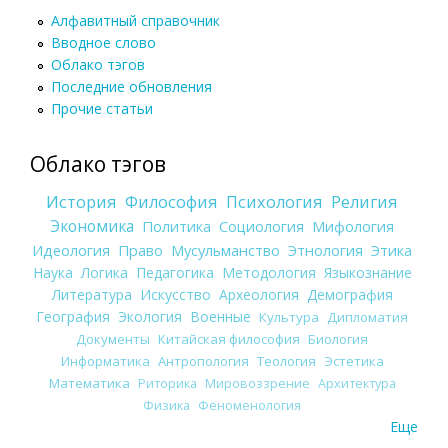
Алфавитный справочник
Вводное слово
Облако тэгов
Последние обновления
Прочие статьи
Облако тэгов
История
Философия
Психология
Религия
Экономика
Политика
Социология
Мифология
Идеология
Право
Мусульманство
Этнология
Этика
Наука
Логика
Педагогика
Методология
Языкознание
Литература
Искусство
Археология
Демография
География
Экология
Военные
Культура
Дипломатия
Документы
Китайская философия
Биология
Информатика
Антропология
Теология
Эстетика
Математика
Риторика
Мировоззрение
Архитектура
Физика
Феноменология
Еще