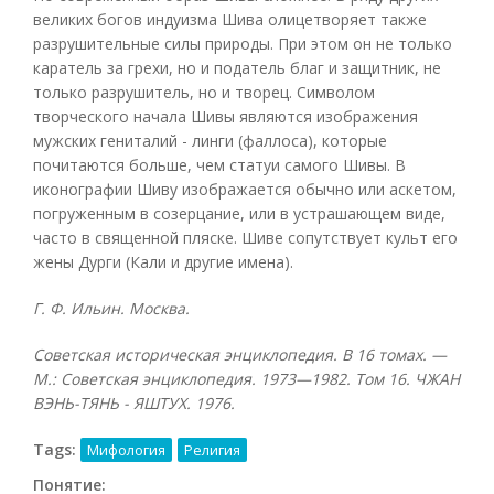
великих богов индуизма Шива олицетворяет также
разрушительные силы природы. При этом он не только
каратель за грехи, но и податель благ и защитник, не
только разрушитель, но и творец. Символом
творческого начала Шивы являются изображения
мужских гениталий - линги (фаллоса), которые
почитаются больше, чем статуи самого Шивы. В
иконографии Шиву изображается обычно или аскетом,
погруженным в созерцание, или в устрашающем виде,
часто в священной пляске. Шиве сопутствует культ его
жены Дурги (Кали и другие имена).
Г. Ф. Ильин. Москва.
Советская историческая энциклопедия. В 16 томах. —
М.: Советская энциклопедия. 1973—1982. Том 16. ЧЖАН
ВЭНЬ-ТЯНЬ - ЯШТУХ. 1976.
Tags:
Мифология
Религия
Понятие: