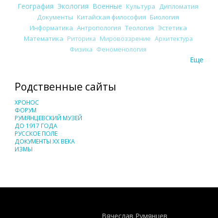
География
Экология
Военные
Культура
Дипломатия
Документы
Китайская философия
Биология
Информатика
Антропология
Теология
Эстетика
Математика
Риторика
Мировоззрение
Архитектура
Физика
Феноменология
Еще
Родственные сайты
ХРОНОС
ФОРУМ
РУМЯНЦЕВСКИЙ МУЗЕЙ
ДО 1917 ГОДА
РУССКОЕ ПОЛЕ
ДОКУМЕНТЫ XX ВЕКА
ИЗМЫ
Понятия И Категории - Исторический Проект ХРОНОС
WEB-редактор
Вячеслав Румянцев