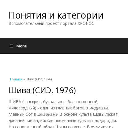
Понятия и категории
Вспомогательный проект портала ХРОНОС
Menu
Вы здесь
Главная
» Шива (СИЭ, 1976)
Шива (СИЭ, 1976)
ШИВА (санскрит, буквально - благосклонный,
милосердный) - один из главных богов в
индуизме
,
главный бог в
шиваизме
. В основе культа Шивы лежат
древнейшие индийские племенные культы плодородия.
Но современный образ Шивы сложнее. В ряду других