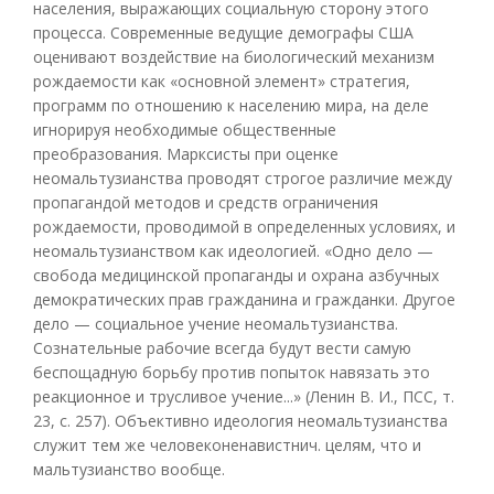
населения, выражающих социальную сторону этого
процесса. Современные ведущие демографы США
оценивают воздействие на биологический механизм
рождаемости как «основной элемент» стратегия,
программ по отношению к населению мира, на деле
игнорируя необходимые общественные
преобразования. Марксисты при оценке
неомальтузианства проводят строгое различие между
пропагандой методов и средств ограничения
рождаемости, проводимой в определенных условиях, и
неомальтузианством как идеологией. «Одно дело —
свобода медицинской пропаганды и охрана азбучных
демократических пpaв гражданина и гражданки. Другое
дело — социальное учение неомальтузианства.
Сознательные рабочие всегда будут вести самую
беспощадную борьбу против попыток навязать это
реакционное и трусливое учение...» (Ленин В. И., ПСС, т.
23, с. 257). Объективно идеология неомальтузианства
служит тем же человеконенавистнич. целям, что и
мальтузианство вообще.