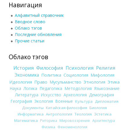
Навигация
Алфавитный справочник
Вводное слово
Облако тэгов
Последние обновления
Прочие статьи
Облако тэгов
История
Философия
Психология
Религия
Экономика
Политика
Социология
Мифология
Идеология
Право
Мусульманство
Этнология
Этика
Наука
Логика
Педагогика
Методология
Языкознание
Литература
Искусство
Археология
Демография
География
Экология
Военные
Культура
Дипломатия
Документы
Китайская философия
Биология
Информатика
Антропология
Теология
Эстетика
Математика
Риторика
Мировоззрение
Архитектура
Физика
Феноменология