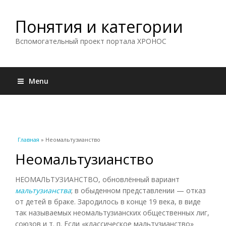
Понятия и категории
Вспомогательный проект портала ХРОНОС
Menu
Вы здесь
Главная
» Неомальтузианство
Неомальтузианство
НЕОМАЛЬТУЗИАНСТВО, обновлённый вариант
мальтузианства
; в обыденном представлении — отказ
от детей в браке. Зародилось в конце 19 века, в виде
так называемых неомальтузианских общественных лиг,
союзов и т. п. Если «классическое мальтузианство»