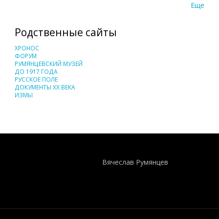
Еще
Родственные сайты
ХРОНОС
ФОРУМ
РУМЯНЦЕВСКИЙ МУЗЕЙ
ДО 1917 ГОДА
РУССКОЕ ПОЛЕ
ДОКУМЕНТЫ XX ВЕКА
ИЗМЫ
Понятия И Категории - Исторический Проект ХРОНОС
WEB-редактор
Вячеслав Румянцев