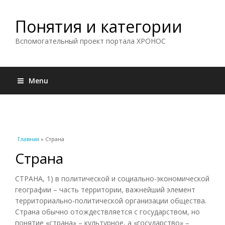
Понятия и категории
Вспомогательный проект портала ХРОНОС
Menu
Вы здесь
Главная
» Страна
Страна
СТРАНА, 1) в политической и социально-экономической
географии – часть территории, важнейший элемент
территориально-политической организации общества.
Страна обычно отождествляется с государством, но
понятие «страна» – культурное, а «государство» –