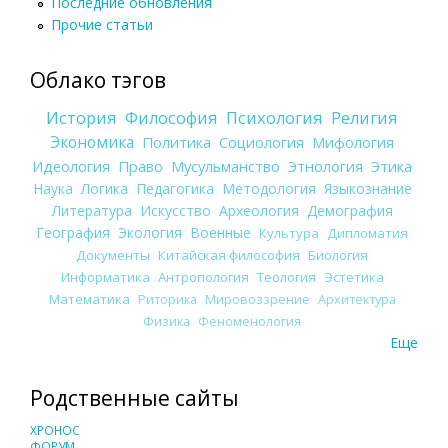
Последние обновления
Прочие статьи
Облако тэгов
История
Философия
Психология
Религия
Экономика
Политика
Социология
Мифология
Идеология
Право
Мусульманство
Этнология
Этика
Наука
Логика
Педагогика
Методология
Языкознание
Литература
Искусство
Археология
Демография
География
Экология
Военные
Культура
Дипломатия
Документы
Китайская философия
Биология
Информатика
Антропология
Теология
Эстетика
Математика
Риторика
Мировоззрение
Архитектура
Физика
Феноменология
Еще
Родственные сайты
ХРОНОС
ФОРУМ