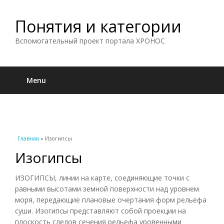
Понятия и категории
Вспомогательный проект портала ХРОНОС
Menu
Вы здесь
Главная
» Изогипсы
Изогипсы
ИЗОГИПСЫ, линии на карте, соединяющие точки с
равными высотами земной поверхности над уровнем
моря, передающие плановые очертания форм рельефа
суши. Изогипсы представляют собой проекции на
плоскость следов сечения рельефа уровенными