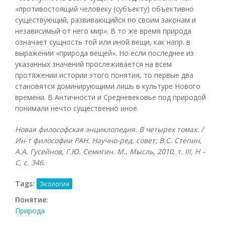
«противостоящий человеку (субъекту) объективно
существующий, развивающийся по своим законам и
независимый от него мир». В то же время природа
означает сущность той или иной вещи, как напр. в
выражении «природа вещей». Но если последнее из
указанных значений прослеживается на всем
протяжении истории этого понятия, то первые два
становятся доминирующими лишь в культуре Нового
времени. В Античности и Средневековье под природой
понимали нечто существенно иное.
Новая философская энциклопедия. В четырех томах. /
Ин-т философии РАН. Научно-ред. совет: В.С. Степин,
А.А. Гусейнов, Г.Ю. Семигин. М., Мысль, 2010, т.
III, Н –
С, с. 346.
Tags:
Экология
Понятие:
Природа