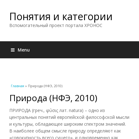
Понятия и категории
Вспомогательный проект портала ХРОНОС
Menu
Вы здесь
Главная
» Природа (НФЭ, 2010)
Природа (НФЭ, 2010)
ПРИРОДА (греч., φύσις лат. natura) – одно из
центральных понятий европейской философской мысли
и культуры, обладающее широким спектром значений.
В наиболее общем смысле природу определяют как
«совокупность всего сущего», и одновременно как