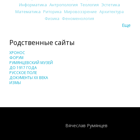
Информатика
Антропология
Теология
Эстетика
Математика
Риторика
Мировоззрение
Архитектура
Физика
Феноменология
Еще
Родственные сайты
ХРОНОС
ФОРУМ
РУМЯНЦЕВСКИЙ МУЗЕЙ
ДО 1917 ГОДА
РУССКОЕ ПОЛЕ
ДОКУМЕНТЫ XX ВЕКА
ИЗМЫ
Понятия И Категории - Исторический Проект ХРОНОС
WEB-редактор
Вячеслав Румянцев