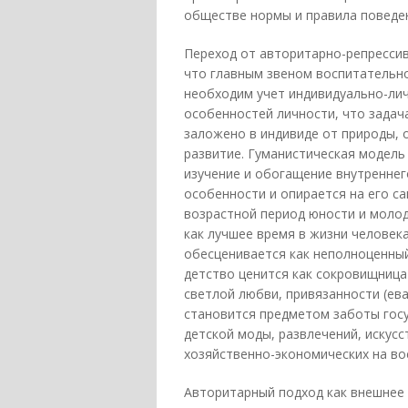
обществе нормы и правила поведен
Переход от авторитарно-репрессив
что главным звеном воспитательно
необходим учет индивидуально-ли
особенностей личности, что задач
заложено в индивиде от природы, 
развитие. Гуманистическая модель
изучение и обогащение внутреннег
особенности и опирается на его с
возрастной период юности и моло
как лучшее время в жизни человека
обесценивается как неполноценный
детство ценится как сокровищница
светлой любви, привязанности (ева
становится предметом заботы госу
детской моды, развлечений, искус
хозяйственно-экономических на во
Авторитарный подход как внешнее 