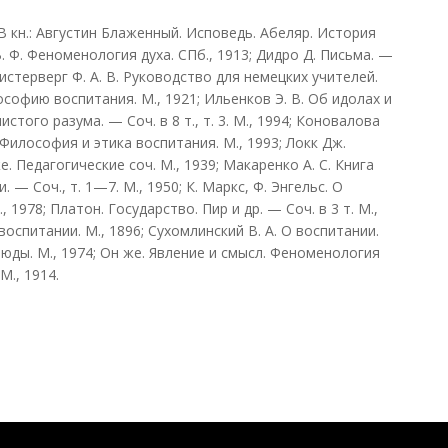
 кн.: Августин Блаженный. Исповедь. Абеляр. История
В. Ф. Феноменология духа. СПб., 1913; Дидро Д. Письма. —
 Дистерверг Ф. А. В. Руководство для немецких учителей.
ософию воспитания. М., 1921; Ильенков Э. В. Об идолах и
истого разума. — Соч. в 8 т., т. 3. М., 1994; Коновалова
. Философия и этика воспитания. М., 1993; Локк Дж.
е. Педагогические соч. М., 1939; Макаренко А. С. Книга
 — Соч., т. 1—7. М., 1950; К. Маркс, Ф. Энгельс. О
, 1978; Платон. Государство. Пир и др. — Соч. в 3 т. М.,
воспитании. М., 1896; Сухомлинский В. А. О воспитании.
тюды. М., 1974; Он же. Явление и смысл. Феноменология
М., 1914.