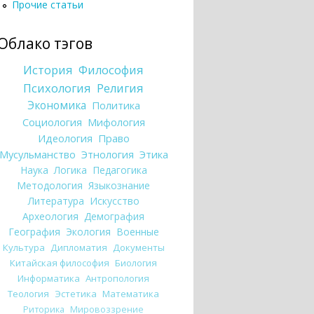
Прочие статьи
Облако тэгов
История
Философия
Психология
Религия
Экономика
Политика
Социология
Мифология
Идеология
Право
Мусульманство
Этнология
Этика
Наука
Логика
Педагогика
Методология
Языкознание
Литература
Искусство
Археология
Демография
География
Экология
Военные
Культура
Дипломатия
Документы
Китайская философия
Биология
Информатика
Антропология
Теология
Эстетика
Математика
Риторика
Мировоззрение