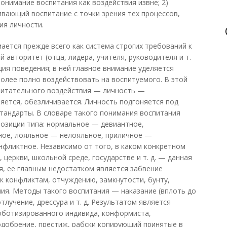
онимание воспитания как воздействия извне; 2)
ивающий воспитание с точки зрения тех процессов,
ия личности.
ается прежде всего как система строгих требований к
авторитет (отца, лидера, учителя, руководителя и т.
яция поведения; в ней главное внимание уделяется
более полно воздействовать на воспитуемого. В этой
питательного воздействия — личность —
няется, обезличивается. Личность подгоняется под
стандарты. В словаре такого понимания воспитания
позиции типа: нормальное — девиантное,
ое, лояльное — нелояльное, приличное —
фликтное. Независимо от того, в каком конкретном
церкви, школьной среде, государстве и т. д. — данная
, ее главным недостатком является забвение
к конфликтам, отчуждению, замкнутости, бунту,
ия. Методы такого воспитания — наказание (вплоть до
тлучение, дрессура и т. д. Результатом является
оботизированного индивида, конформиста,
добрение, престиж, рабски копирующий принятые в