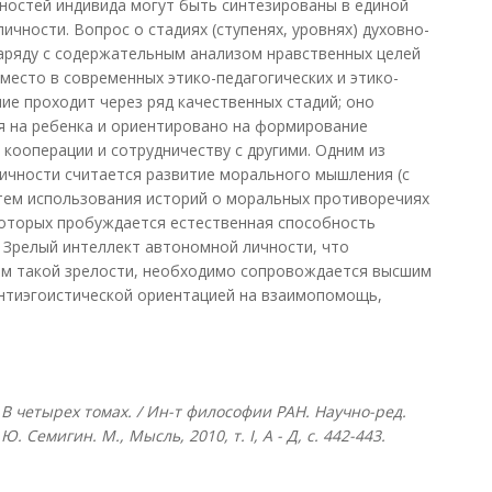
ностей индивида могут быть синтезированы в единой
ичности. Вопрос о стадиях (ступенях, уровнях) духовно-
аряду с содержательным анализом нравственных целей
место в современных этико-педагогических и этико-
ие проходит через ряд качественных стадий; оно
я на ребенка и ориентировано на формирование
 кооперации и сотрудничеству с другими. Одним из
ичности считается развитие морального мышления (с
утем использования историй о моральных противоречиях
которых пробуждается естественная способность
. Зрелый интеллект автономной личности, что
ом такой зрелости, необходимо сопровождается высшим
нтиэгоистической ориентацией на взаимопомощь,
В четырех томах. / Ин-т философии РАН. Научно-ред.
Ю. Семигин. М., Мысль, 2010, т. I, А - Д, с. 442-443.