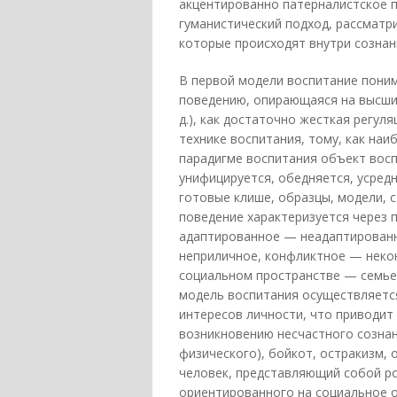
акцентированно патерналистское п
гуманистический подход, рассматр
которые происходят внутри сознан
В первой модели воспитание поним
поведению, опирающаяся на высший 
д.), как достаточно жесткая регул
технике воспитания, тому, как наи
парадигме воспитания объект вос
унифицируется, обедняется, усред
готовые клише, образцы, модели, 
поведение характеризуется через 
адаптированное — неадаптированн
неприличное, конфликтное — некон
социальном пространстве — семье, 
модель воспитания осуществляется
интересов личности, что приводит 
возникновению несчастного сознан
физического), бойкот, остракизм, о
человек, представляющий собой р
ориентированного на социальное о