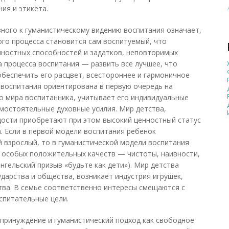
ия и этикета.
ного к гуманистическому видению воспитания означает,
го процесса становится сам воспитуемый, что
чностных способностей и задатков, неповторимых
а процесса воспитания — развить все лучшее, что
обеспечить его расцвет, всестороннее и гармоничное
 воспитания ориентирована в первую очередь на
о мира воспитанника, учитывает его индивидуальные
амостоятельные духовные усилия. Мир детства,
дости приобретают при этом высокий ценностный статус
. Если в первой модели воспитания ребенок
 взрослый, то в гуманистической модели воспитания
 особых положительных качеств — чистоты, наивности,
нгельский призыв «будьте как дети»). Мир детства
дарства и общества, возникает индустрия игрушек,
ства. В семье соответственно интересы смещаются с
спитательные цели.
принуждение и гуманистический подход как свободное