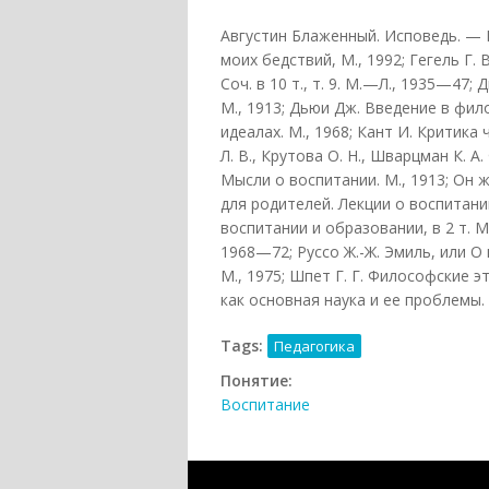
Августин Блаженный. Исповедь. — В
моих бедствий, М., 1992; Гегель Г. 
Соч. в 10 т., т. 9. М.—Л., 1935—47;
М., 1913; Дьюи Дж. Введение в фил
идеалах. М., 1968; Кант И. Критика ч
Л. В., Крутова О. Н., Шварцман К. А
Мысли о воспитании. М., 1913; Он ж
для родителей. Лекции о воспитании.
воспитании и образовании, в 2 т. М.
1968—72; Руссо Ж.-Ж. Эмиль, или О 
М., 1975; Шпет Г. Г. Философские э
как основная наука и ее проблемы. 
Tags:
Педагогика
Понятие:
Воспитание