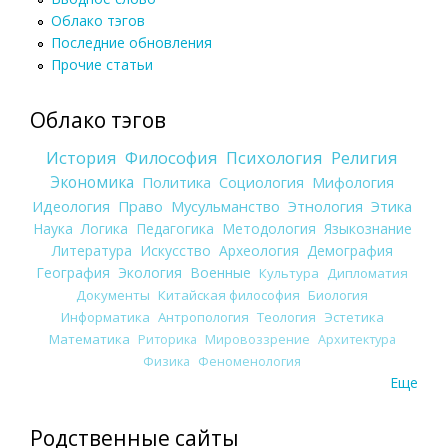
Облако тэгов
Последние обновления
Прочие статьи
Облако тэгов
История
Философия
Психология
Религия
Экономика
Политика
Социология
Мифология
Идеология
Право
Мусульманство
Этнология
Этика
Наука
Логика
Педагогика
Методология
Языкознание
Литература
Искусство
Археология
Демография
География
Экология
Военные
Культура
Дипломатия
Документы
Китайская философия
Биология
Информатика
Антропология
Теология
Эстетика
Математика
Риторика
Мировоззрение
Архитектура
Физика
Феноменология
Еще
Родственные сайты