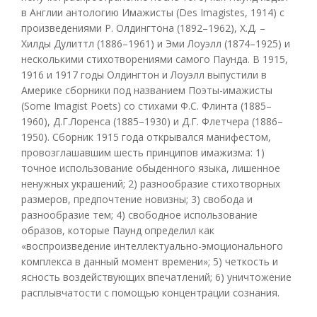
в Англии антологию Имажисты (Des Imagistes, 1914) с
произведениями Р. Олдингтона (1892–1962), Х.Д. –
Хилды Дулиттл (1886–1961) и Эми Лоуэлл (1874–1925) и
несколькими стихотворениями самого Паунда. В 1915,
1916 и 1917 годы Олдингтон и Лоуэлл выпустили в
Америке сборники под названием Поэты-имажисты
(Some Imagist Poets) со стихами Ф.С. Флинта (1885–
1960), Д.Г.Лоренса (1885–1930) и Д.Г. Флетчера (1886–
1950). Сборник 1915 года открывался манифестом,
провозглашавшим шесть принципов имажизма: 1)
точное использование обыденного языка, лишенное
ненужных украшений; 2) разнообразие стихотворных
размеров, предпочтение новизны; 3) свобода и
разнообразие тем; 4) свободное использование
образов, которые Паунд определил как
«воспроизведение интеллектуально-эмоционального
комплекса в данный момент времени»; 5) четкость и
ясность воздействующих впечатлений; 6) уничтожение
расплывчатости с помощью концентрации сознания.