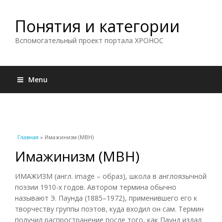
Понятия и категории
Вспомогательный проект портала ХРОНОС
Menu
Вы здесь
Главная
» Имажинизм (МВН)
Имажинизм (МВН)
ИМАЖИЗМ (англ. image – образ), школа в англоязычной
поэзии 1910-х годов. Автором термина обычно
называют Э. Паунда (1885–1972), применившего его к
творчеству группы поэтов, куда входил он сам. Термин
получил распространение после того, как Паунд издал