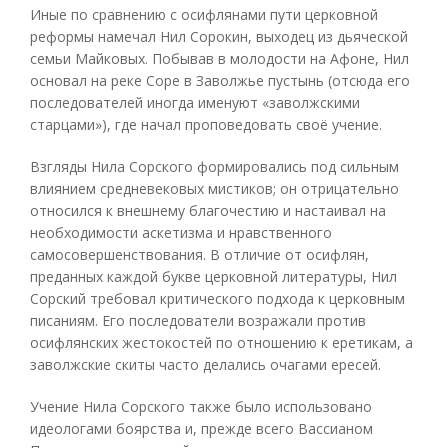
Иные по сравнению с осифлянами пути церковной
реформы намечал Нил Сорокин, выходец из дьяческой
семьи Майковых. Побывав в молодости на Афоне, Нил
основал на реке Соре в Заволжье пустынь (отсюда его
последователей иногда именуют «заволжскими
старцами»), где начал проповедовать своё учение.
Взгляды Нила Сорского формировались под сильным
влиянием средневековых мистиков; он отрицательно
относился к внешнему благочестию и настаивал на
необходимости аскетизма и нравственного
самосовершенствования. В отличие от осифлян,
преданных каждой букве церковной литературы, Нил
Сорский требовал критического подхода к церковным
писаниям. Его последователи возражали против
осифлянских жестокостей по отношению к еретикам, а
заволжские скиты часто делались очагами ересей.
Учение Нила Сорского также было использовано
идеологами боярства и, прежде всего Вассианом