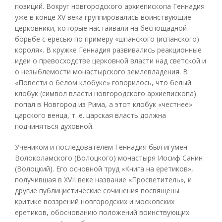
позиций. Вокруг новгородского архиепископа Геннадия
уже в конце XV века группировались воинствующие
церковники, которые настаивали на беспощадной
борьбе с ересью по примеру «шпанского (испанского)
короля». В кружке Геннадия развивались реакционные
идеи о превосходстве церковной власти над светской и
о незыблемости монастырского землевладения. В
«Повести о белом клобуке» говорилось, что белый
клобук (символ власти новгородского архиепископа)
попал в Новгород из Рима, а этот клобук «честнее»
царского венца, т. е. царская власть должна
подчиняться духовной.
Учеником и последователем Геннадия был игумен
Волоколамского (Волоцкого) монастыря Иосиф Санин
(Волоцкий). Его основной труд «Книга на еретиков»,
получившая в XVII веке название «Просветитель», и
другие публицистические сочинения посвящены
критике воззрений новгородских и московских
еретиков, обоснованию положений воинствующих