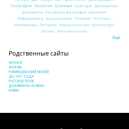
География
Экология
Военные
Культура
Дипломатия
Документы
Китайская философия
Биология
Информатика
Антропология
Теология
Эстетика
Математика
Риторика
Мировоззрение
Архитектура
Физика
Феноменология
Еще
Родственные сайты
ХРОНОС
ФОРУМ
РУМЯНЦЕВСКИЙ МУЗЕЙ
ДО 1917 ГОДА
РУССКОЕ ПОЛЕ
ДОКУМЕНТЫ XX ВЕКА
ИЗМЫ
Понятия И Категории - Исторический Проект ХРОНОС