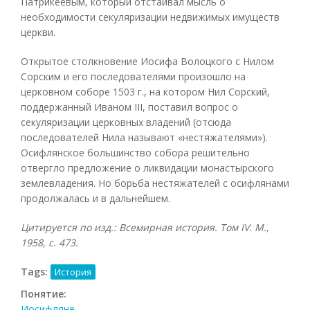
Патрикеевым, который отстаивал мысль о
необходимости секуляризации недвижимых имуществ
церкви.
Открытое столкновение Иосифа Волоцкого с Нилом
Сорским и его последователями произошло на
церковном соборе 1503 г., на котором Нил Сорский,
поддержанный Иваном III, поставил вопрос о
секуляризации церковных владений (отсюда
последователей Нила называют «нестяжателями»).
Осифлянское большинство собора решительно
отвергло предложение о ликвидации монастырского
землевладения. Но борьба нестяжателей с осифлянами
продолжалась и в дальнейшем.
Цитируется по изд.: Всемирная история. Том
IV. М.,
1958, с. 473.
Tags:
История
Понятие:
Иосифляне