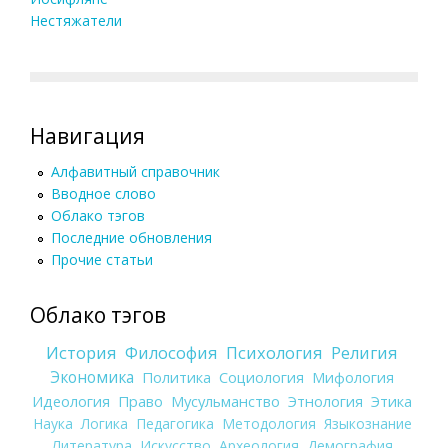
Нестяжатели
Навигация
Алфавитный справочник
Вводное слово
Облако тэгов
Последние обновления
Прочие статьи
Облако тэгов
История
Философия
Психология
Религия
Экономика
Политика
Социология
Мифология
Идеология
Право
Мусульманство
Этнология
Этика
Наука
Логика
Педагогика
Методология
Языкознание
Литература
Искусство
Археология
Демография