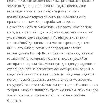
церковников (в особенности защите монастырского
землевладения). В последние годы своей жизни
волоцкий игумен попытался упрочить союз
воинствующих церковников с великокняжеским
правительством. Он разработал теорию
божественного происхождения власти московских
государей, содействуя тем самым идеологическому
укреплению самодержавия. Путём установления
строжайшей дисциплины в монастырях, поднятия
внешнего благочестия и подавления всякого
вольнодумия Иосиф Волоцкий и его последователи
(осифляне) стремились поднять пошатнувшийся
авторитет церкви. Осифлянскую доктрину разделял и
старец одного из псковских монастырей Филофей, в
годы правления Василия III развивший далее идею об
исторической преемственности власти московских
государей от византийских императоров. Согласно его
теории, Москва являлась третьим Римом, причём «два
Рима падоша, а третий стоит, а четвёртому не
бывать».