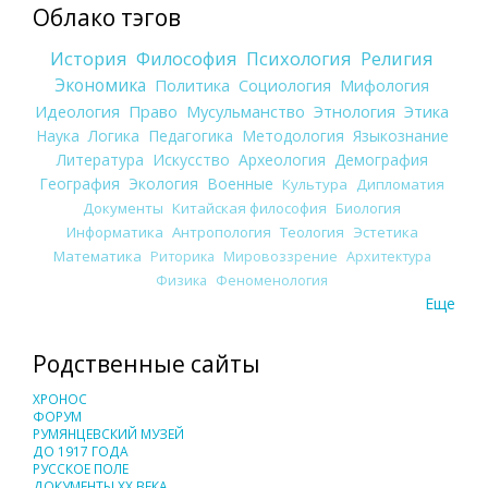
Облако тэгов
История
Философия
Психология
Религия
Экономика
Политика
Социология
Мифология
Идеология
Право
Мусульманство
Этнология
Этика
Наука
Логика
Педагогика
Методология
Языкознание
Литература
Искусство
Археология
Демография
География
Экология
Военные
Культура
Дипломатия
Документы
Китайская философия
Биология
Информатика
Антропология
Теология
Эстетика
Математика
Риторика
Мировоззрение
Архитектура
Физика
Феноменология
Еще
Родственные сайты
ХРОНОС
ФОРУМ
РУМЯНЦЕВСКИЙ МУЗЕЙ
ДО 1917 ГОДА
РУССКОЕ ПОЛЕ
ДОКУМЕНТЫ XX ВЕКА