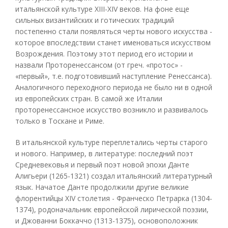
итальянской культуре XIII-XIV веков. На фоне еще
сильных византийских и готических традиций
постепенно стали появляться черты нового искусства -
которое впоследствии станет именоваться искусством
Возрождения. Поэтому этот период его истории и
назвали Проторенессансом (от греч. «протос» -
«первый», т.е. подготовивший наступление Ренессанса).
Аналогичного переходного периода не было ни в одной
из европейских стран. В самой же Италии
проторенессансное искусство возникло и развивалось
только в Тоскане и Риме.
В итальянской культуре переплетались черты старого
и нового. Например, в литературе: последний поэт
Средневековья и первый поэт новой эпохи Данте
Алигьери (1265-1321) создал итальянский литературный
язык. Начатое Данте продолжили другие великие
флорентийцы XIV столетия - Франческо Петрарка (1304-
1374), родоначальник европейской лирической поэзии,
и Джованни Боккаччо (1313-1375), основоположник