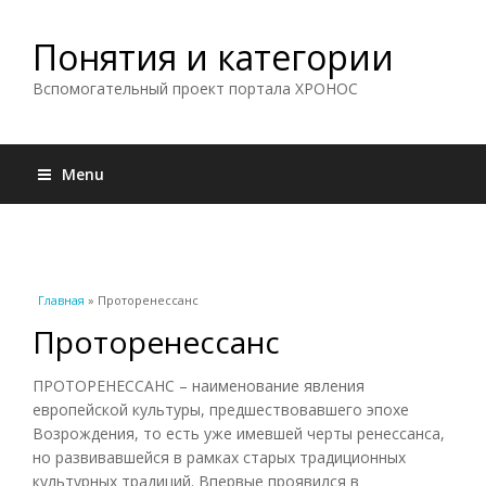
Понятия и категории
Вспомогательный проект портала ХРОНОС
Menu
Вы здесь
Главная
» Проторенессанс
Проторенессанс
ПРОТОРЕНЕССАНС – наименование явления
европейской культуры, предшествовавшего эпохе
Возрождения, то есть уже имевшей черты ренессанса,
но развивавшейся в рамках старых традиционных
культурных традиций. Впервые проявился в