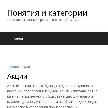
Понятия и категории
Вспомогательный проект портала ХРОНОС
Menu
Вы здесь
Главная
» Акции
Акции
АКЦИИ — вид ценных бумаг, свидетельствующих о
внесении определенной суммы денег (капитала, пая) в
капитал акционерного общества и дающих право их
владельцу на получение части прибыли — дивиденда,
на участие в управлении производством и