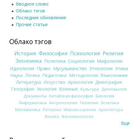
Вводное слово
Облако тэгов
Последние обновления
Прочие статьи
Облако тэгов
История
Философия
Психология
Религия
Экономика
Политика
Социология
Мифология
Идеология
Право
Мусульманство
Этнология
Этика
Наука
Логика
Педагогика
Методология
Языкознание
Литература
Искусство
Археология
Демография
География
Экология
Военные
Культура
Дипломатия
Документы
Китайская философия
Биология
Информатика
Антропология
Теология
Эстетика
Математика
Риторика
Мировоззрение
Архитектура
Физика
Феноменология
Еще