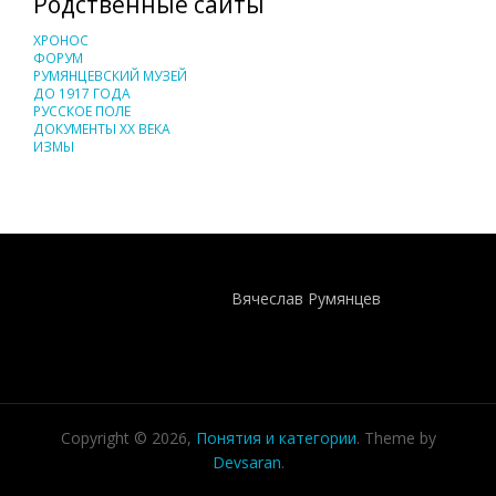
Родственные сайты
ХРОНОС
ФОРУМ
РУМЯНЦЕВСКИЙ МУЗЕЙ
ДО 1917 ГОДА
РУССКОЕ ПОЛЕ
ДОКУМЕНТЫ XX ВЕКА
ИЗМЫ
Понятия И Категории - Исторический Проект ХРОНОС
WEB-редактор
Вячеслав Румянцев
Copyright © 2026,
Понятия и категории
. Theme by
Devsaran
.