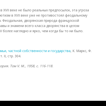
 XVII веке не было реальных предпосылок, эта угроза
ютизм в XVII веке уже не противостоял феодальному
а. Феодальная, дворянская природа французской
авы и знамени всего класса дворянства в целом
 более наглядно и ярко, чем когда бы то ни было.
мьи, частной собственности и государства
, К. Маркс, Ф.
 II, стр. 304.
тория. Том
V. М., 1958, с. 116-118.