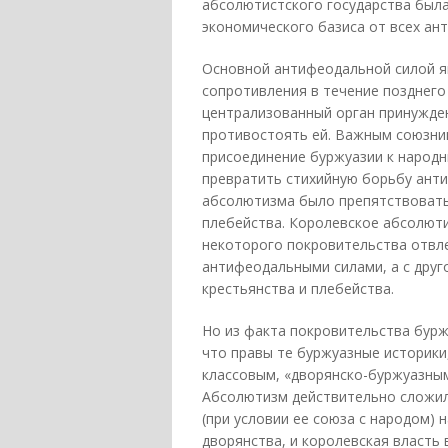
абсолютистского государства был
экономического базиса от всех ан
Основной антифеодальной силой яв
сопротивления в течение позднего
централизованный орган принужде
противостоять ей. Важным союзник
присоединение буржуазии к народн
превратить стихийную борьбу ант
абсолютизма было препятствовать
плебейства. Королевское абсолюти
некоторого покровительства отвл
антифеодальными силами, а с дру
крестьянства и плебейства.
Но из факта покровительства бурж
что правы те буржуазные историки
классовым, «дворянско-буржуазным
Абсолютизм действительно сложилс
(при условии ее союза с народом) 
дворянства, и королевская власть