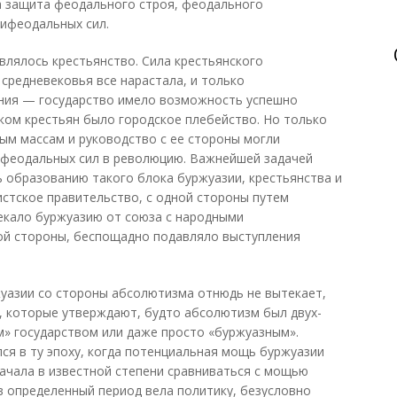
а защита феодального строя, феодального
тифеодальных сил.
лялось крестьянство. Сила крестьянского
 средневековья все нарастала, и только
ния — государство имело возможность успешно
ом крестьян было городское плебейство. Но только
ым массам и руководство с ее стороны могли
ифеодальных сил в революцию. Важнейшей задачей
 образованию такого блока буржуазии, крестьянства и
стское правительство, с одной стороны путем
екало буржуазию от союза с народными
гой стороны, беспощадно подавляло выступления
уазии со стороны абсолютизма отнюдь не вытекает,
, которые утверждают, будто абсолютизм был двух-
» государством или даже просто «буржуазным».
я в ту эпоху, когда потенциальная мощь буржуазии
начала в известной степени сравниваться с мощью
 в определенный период вела политику, безусловно