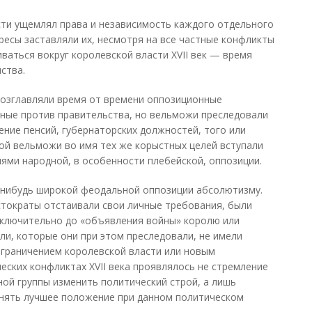
сти ущемлял права и независимость каждого отдельного
ресы заставляли их, несмотря на все частные конфликты
ваться вокруг королевской власти XVII век — время
ства.
озглавляли время от времени оппозиционные
нные против правительства, но вельможи преследовали
ение пенсий, губернаторских должностей, того или
Порой вельможи во имя тех же корыстных целей вступали
ями народной, в особенности плебейской, оппозиции.
о-нибудь широкой феодальной оппозиции абсолютизму.
тократы отстаивали свои личные требования, были
ключительно до «объявления войны» королю или
ели, которые они при этом преследовали, не имели
ограничением королевской власти или новым
еских конфликтах XVII века проявлялось не стремление
ной группы изменить политический строй, а лишь
нять лучшее положение при данном политическом