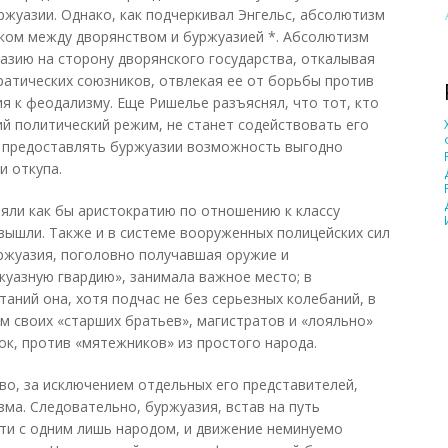
жуазии. Однако, как подчеркивал Энгельс, абсолютизм
ком между дворянством и буржуазией *. Абсолютизм
азию на сторону дворянского государства, откалывая
атических союзников, отвлекая ее от борьбы против
я к феодализму. Еще Ришелье разъяснял, что тот, кто
й политический режим, не станет содействовать его
 предоставлять буржуазии возможность выгодно
и откупа.
ляли как бы аристократию по отношению к классу
 вышли. Также и в системе вооруженных полицейских сил
уржуазия, поголовно получавшая оружие и
жуазную гвардию», занимала важное место; в
аний она, хотя подчас не без серьезных колебаний, в
м своих «старших братьев», магистратов и «лояльно»
к, против «мятежников» из простого народа.
о, за исключением отдельных его представителей,
ма. Следовательно, буржуазия, встав на путь
ти с одним лишь народом, и движение неминуемо