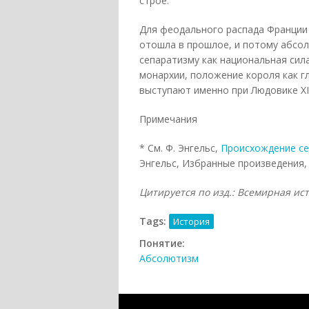
строе.
Для феодального распада Франции в
отошла в прошлое, и потому абсол
сепаратизму как национальная сил
монархии, положение короля как гл
выступают именно при Людовике XIV
Примечания
* См. Ф. Энгельс,
Происхождение се
Энгельс, Избранные произведения, т.
Цитируется по изд.: Всемирная ис
Tags:
История
Понятие:
Абсолютизм