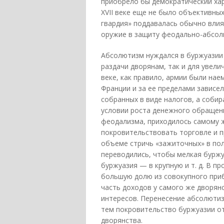
приобрело бы демократический хар
XVII веке еще не было объективных
гвардия» поддавалась обычно вли
оружие в защиту феодально-абсол
Абсолютизм нуждался в буржуазии 
раздачи дворянам, так и для увели
веке, как правило, армии были нае
Франции и за ее пределами зависел
собранных в виде налогов, а соби
условии роста денежного обращени
феодализма, приходилось самому ж
покровительствовать торговле и 
объеме стричь «зажиточных» в пол
переводились, чтобы мелкая бурж
буржуазия — в крупную и т. д. В п
большую долю из совокупного приб
часть доходов у самого же дворянс
интересов. Перенесение абсолютиз
тем покровительство буржуазии от
дворянства.