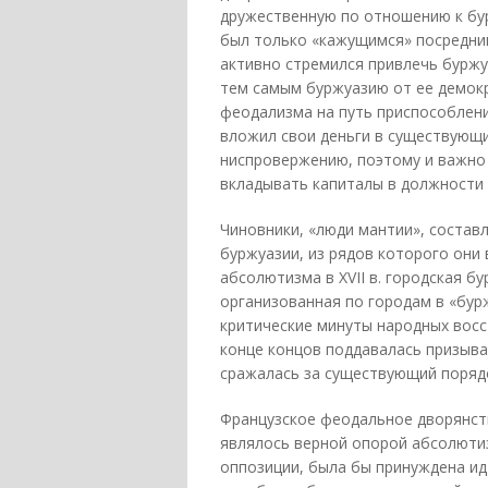
дружественную по отношению к бур
был только «кажущимся» посредни
активно стремился привлечь буржу
тем самым буржуазию от ее демокр
феодализма на путь приспособлени
вложил свои деньги в существующи
ниспровержению, поэтому и важно
вкладывать капиталы в должности 
Чиновники, «люди мантии», состав
буржуазии, из рядов которого они
абсолютизма в XVII в. городская б
организованная по городам в «бур
критические минуты народных восст
конце концов поддавалась призыва
сражалась за существующий порядо
Французское феодальное дворянств
являлось верной опорой абсолютиз
оппозиции, была бы принуждена ид