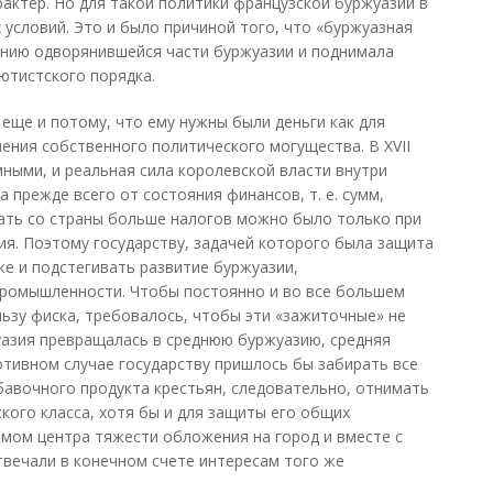
актер. Но для такой политики французской буржуазии в
 условий. Это и было причиной того, что «буржуазная
янию одворянившейся части буржуазии и поднимала
ютистского порядка.
еще и потому, что ему нужны были деньги как для
чения собственного политического могущества. В XVII
мными, и реальная сила королевской власти внутри
а прежде всего от состояния финансов, т. е. сумм,
рать со страны больше налогов можно было только при
я. Поэтому государству, задачей которого была защита
е и подстегивать развитие буржуазии,
промышленности. Чтобы постоянно и во все большем
ьзу фиска, требовалось, чтобы эти «зажиточные» не
уазия превращалась в среднюю буржуазию, средняя
ротивном случае государству пришлось бы забирать все
авочного продукта крестьян, следовательно, отнимать
кого класса, хотя бы и для защиты его общих
мом центра тяжести обложения на город и вместе с
вечали в конечном счете интересам того же