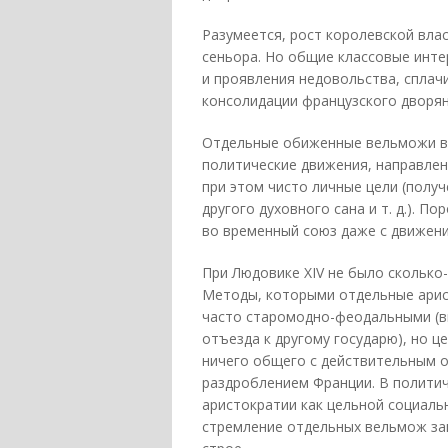
Разумеется, рост королевской вла
сеньора. Но общие классовые инте
и проявления недовольства, сплачи
консолидации французского дворян
Отдельные обиженные вельможи в
политические движения, направле
при этом чисто личные цели (получ
другого духовного сана и т. д.). 
во временный союз даже с движени
При Людовике XIV не было скольк
Методы, которыми отдельные арис
часто старомодно-феодальными (в
отъезда к другому государю), но ц
ничего общего с действительным 
раздроблением Франции. В политич
аристократии как цельной социаль
стремление отдельных вельмож за