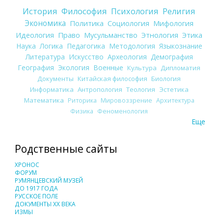
История
Философия
Психология
Религия
Экономика
Политика
Социология
Мифология
Идеология
Право
Мусульманство
Этнология
Этика
Наука
Логика
Педагогика
Методология
Языкознание
Литература
Искусство
Археология
Демография
География
Экология
Военные
Культура
Дипломатия
Документы
Китайская философия
Биология
Информатика
Антропология
Теология
Эстетика
Математика
Риторика
Мировоззрение
Архитектура
Физика
Феноменология
Еще
Родственные сайты
ХРОНОС
ФОРУМ
РУМЯНЦЕВСКИЙ МУЗЕЙ
ДО 1917 ГОДА
РУССКОЕ ПОЛЕ
ДОКУМЕНТЫ XX ВЕКА
ИЗМЫ