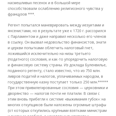
насмешливых песенок и в большой мере
способствовали ослаблению религиозного чувства у
французов ***.
Регент попытался маневрировать между иезуитами и
янсенистами, но в результате уже к 1720 г. рассорился
с Парламентом и даже направил несколько его членов
в ссылку. Он вызвал недовольство финансистов, знати
и церкви попытками облегчить налоговый гнет,
ложившийся исключительно на низы третьего
(податного) сословия, и как-то упорядочить налоговую
и финансовую систему страны. Из доклада Буленвилье,
поданного регенту, стало известно, что из 750 млн.
ливров податей и налогов, уплачиваемых народом, в
государственную казну поступает только 250 млн.*****
При этом привилегированные сословия — церковники и
дворянство — налогов почти не платили. В связи с
этим вновь прибегли к системе «выжимания губок»: на
многих откупщиков были наложены огромные штрафы
(от которых откупились крупными взятками министрам