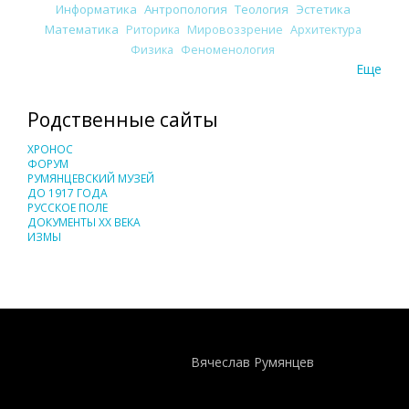
Информатика
Антропология
Теология
Эстетика
Математика
Риторика
Мировоззрение
Архитектура
Физика
Феноменология
Еще
Родственные сайты
ХРОНОС
ФОРУМ
РУМЯНЦЕВСКИЙ МУЗЕЙ
ДО 1917 ГОДА
РУССКОЕ ПОЛЕ
ДОКУМЕНТЫ XX ВЕКА
ИЗМЫ
Понятия И Категории - Исторический Проект ХРОНОС
WEB-редактор
Вячеслав Румянцев