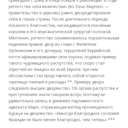
приведшее страну в конце концов к революции. В годы
регентства «оба величества» (les Deux Majestes —
правительство и церковь) равно дискредитировали
себя в глазах страны. После длительного периода
показного благочестия, насаждавшегося покойным
королем и его морганатической супругой госпожой
Ментенон, регентство ознаменовалось поразительным
падением нравов: двор во главе с Филиппом
Орлеанским и его дочерью, герцогиней Беррийской,
почти афишировавшими свои пороки, подавал пример
такого чудовищного распутства, что скоро стал
«притчей во языцех» во всей Европе; при нем
абсолютизм стал представлять собой открытое
«зрелище гниения и распада» **. Примеру двора
следовало высшее дворянство. Об оргиях распутства и
преступлениях знати говорили вслух; поэтому не
удивительна запись в дневнике парламентского
адвоката Маре, отражающая взгляд просвещенного
буржуа на дворянство: «Никогда благородное сословие
Франции не было менее благородно, чем теперь» ***.