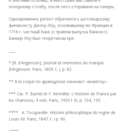
и знатным особам), а некоторых выставили к
позорному столбу, после чего отправили на галеры.
Одновременно регент обратился к шотландскому
финансисту Джону Лоу, основавшему во Франции в
1716 г. частный банк (с правом выпуска банкнот).
Банкир Лоу был теоретиком кре-
____
* [R. d'Argenson], Journal et memoires du marquis
d'Argenson. Paris, 1859. t. I, p. 82.
** A la coque по-французски означает «всмятку».
*** См.: P. Barriel et F. Vermillet. L'Histoire de France par
les chansons, 4 vols. Paris, 1955 t III, p. 154, 155.
**** A. Tocqueville. Histoire philosophique du regne de
Louis XV. Paris, 1847. t. I p. 90.