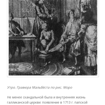
Утро. Гравюра Мальбёста по рис. Моро
Не менее скандальной была и внутренняя жизнь
галликанской церкви: появление в 1713 г. папской