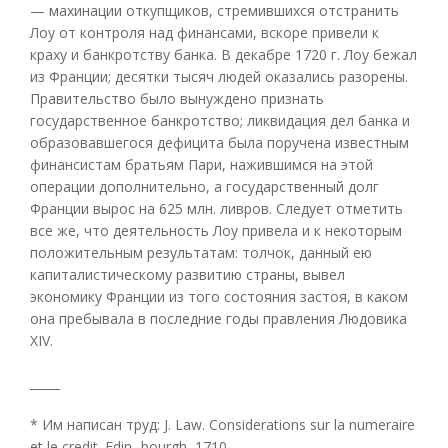
— махинации откупщиков, стремившихся отстранить
Лоу от контроля над финансами, вскоре привели к
краху и банкротству банка. В декабре 1720 г. Лоу бежал
из Франции; десятки тысяч людей оказались разорены.
Правительство было вынуждено признать
государственное банкротство; ликвидация дел банка и
образовавшегося дефицита была поручена известным
финансистам братьям Пари, нажившимся на этой
операции дополнительно, а государственный долг
Франции вырос на 625 млн. ливров. Следует отметить
все же, что деятельность Лоу привела и к некоторым
положительным результатам: толчок, данный ею
капиталистическому развитию страны, вывел
экономику Франции из того состояния застоя, в каком
она пребывала в последние годы правления Людовика
XIV.
_____
* Им написан труд: J. Law. Considerations sur la numeraire
et le credit. Edin- bourgh, 1710.