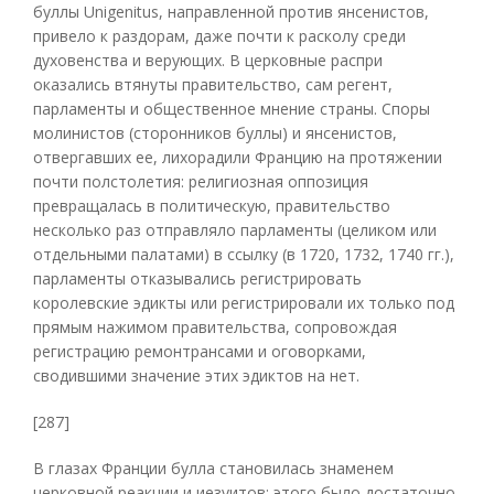
буллы Unigenitus, направленной против янсенистов,
привело к раздорам, даже почти к расколу среди
духовенства и верующих. В церковные распри
оказались втянуты правительство, сам регент,
парламенты и общественное мнение страны. Споры
молинистов (сторонников буллы) и янсенистов,
отвергавших ее, лихорадили Францию на протяжении
почти полстолетия: религиозная оппозиция
превращалась в политическую, правительство
несколько раз отправляло парламенты (целиком или
отдельными палатами) в ссылку (в 1720, 1732, 1740 гг.),
парламенты отказывались регистрировать
королевские эдикты или регистрировали их только под
прямым нажимом правительства, сопровождая
регистрацию ремонтрансами и оговорками,
сводившими значение этих эдиктов на нет.
[287]
В глазах Франции булла становилась знаменем
церковной реакции и иезуитов; этого было достаточно