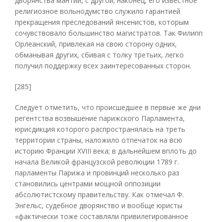
дворянства мантии, с другой; наконец, его известное
религиозное вольнодумство служило гарантией
прекращения преследований янсенистов, которым
сочувствовало большинство магистратов. Так Филипп
Орлеанский, привлекая на свою сторону одних,
обманывая других, сбивая с толку третьих, легко
получил поддержку всех заинтересованных сторон.
[285]
Следует отметить, что происшедшее в первые же дни
регентства возвышение парижского Парламента,
юрисдикция которого распространялась на треть
территории страны, наложило отпечаток на всю
историю Франции XVIII века; в дальнейшем вплоть до
начала Великой французской революции 1789 г.
парламенты Парижа и провинций несколько раз
становились центрами мощной оппозиции
абсолютистскому правительству. Как отмечал Ф.
Энгельс, судебное дворянство и вообще юристы
«фактически тоже составляли привилегированное