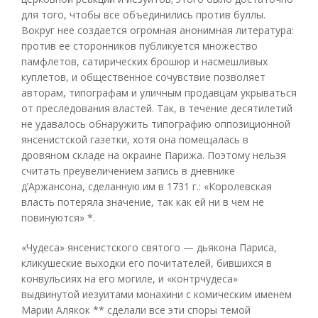
для того, чтобы все объединились против буллы.
Вокруг нее создается огромная анонимная литература:
против ее сторонников публикуется множество
памфлетов, сатирических брошюр и насмешливых
куплетов, и общественное сочувствие позволяет
авторам, типографам и уличным продавцам укрываться
от преследования властей. Так, в течение десятилетий
не удавалось обнаружить типографию оппозиционной
янсенистской газетки, хотя она помещалась в
дровяном складе на окраине Парижа. Поэтому нельзя
считать преувеличением запись в дневнике
д’Аржансона, сделанную им в 1731 г.: «Королевская
власть потеряла значение, так как ей ни в чем не
повинуются» *.
«Чудеса» янсенистского святого — дьякона Париса,
кликушеские выходки его почитателей, бившихся в
конвульсиях на его могиле, и «контрчудеса»
выдвинутой иезуитами монахини с комическим именем
Марии Алякок ** сделали все эти споры темой