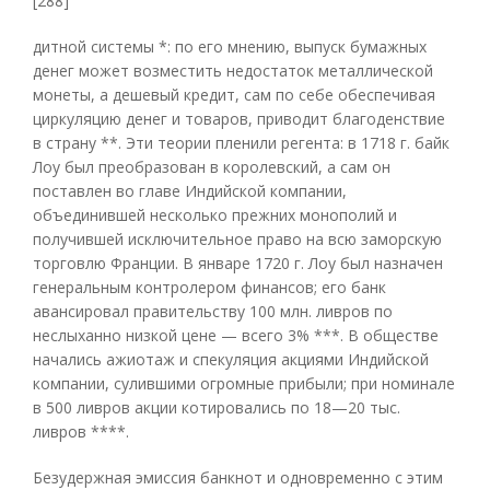
[288]
дитной системы *: по его мнению, выпуск бумажных
денег может возместить недостаток металлической
монеты, а дешевый кредит, сам по себе обеспечивая
циркуляцию денег и товаров, приводит благоденствие
в страну **. Эти теории пленили регента: в 1718 г. байк
Лоу был преобразован в королевский, а сам он
поставлен во главе Индийской компании,
объединившей несколько прежних монополий и
получившей исключительное право на всю заморскую
торговлю Франции. В январе 1720 г. Лоу был назначен
генеральным контролером финансов; его банк
авансировал правительству 100 млн. ливров по
неслыханно низкой цене — всего 3% ***. В обществе
начались ажиотаж и спекуляция акциями Индийской
компании, сулившими огромные прибыли; при номинале
в 500 ливров акции котировались по 18—20 тыс.
ливров ****.
Безудержная эмиссия банкнот и одновременно с этим