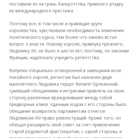
поставили ее на грань банкротства, привели к упадку
ее международного престижа.
Поэтому все, в том числе и правящие круги
королевства, чувствовали необходимость изменения
политического курса, тем более что заново встал
вопрос о власти. Новому королю, правнуку прежнего,
Людовику XV, не было и шести лет; поэтому, по законам
Франции, надлежало учредить регентство.
Вопреки специально оговоренной в завещании воле
покойного короля, регентом был назначен дядя
малолетнего Людовика герцог Филипп Орлеанский,
сумевший обещаниями и интригами привлечь на свою
сторону различные враждовавшие между собой
придворные клики. Удачным ходом с его стороны было
обещание возвратить парламентам отнятое
Людовиком XIV право ремонстраций. Кроме того, он
обещал расширить свой совет за счет привлечения
старой родовитой аристократии, с одной стороны, и