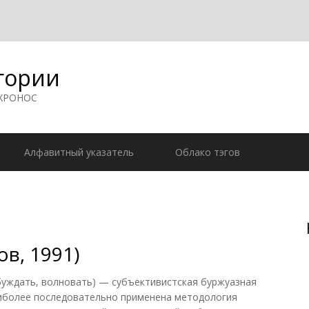
гории
 ХРОНОС
Алфавитный указатель
Облако тэгов
в, 1991)
ждать, волновать) — субъективистская буржуазная
аиболее последовательно применена методология