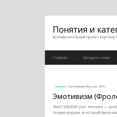
Понятия и кате
Вспомогательный проект портала
Главная
Вводное слово
Вы здесь
Главная
» Эмотивизм (Фролов, 1991)
Эмотивизм (Фроло
ЭМОТИВИЗМ (лат. emovere — возбу
теория морали, в которой была н