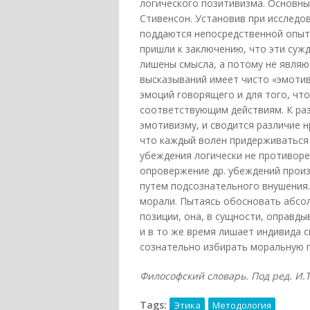
логического позитивизма. Основные
Стивенсон. Установив при исследо
поддаются непосредственной опыт
пришли к заключению, что эти сужд
лишены смысла, а потому не являю
высказываний имеет чисто «эмотив
эмоций говорящего и для того, чт
соответствующим действиям. К раз
эмотивизму, и сводится различие 
что каждый волен придерживаться
убеждения логически не противореч
опровержение др. убеждений произ
путем подсознательного внушения.
морали. Пытаясь обосновать абсо
позиции, она, в сущности, оправд
и в то же время лишает индивида 
сознательно избирать моральную 
Философский словарь. Под ред. И.Т.
Tags:
Этика
Методология