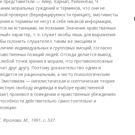
 представители — Айер, Карнап, Рейхенбах, Ч.
вании моральных суждений и терминов, что они не
ной проверке (Верифицируемости принцип), эмотивисты
ения и термины не несут в себе никакой информации,
тся ни истинными, ни ложными. Значение нравственных
ный» характер, т. е. служит якобы лишь для выражения
обы склонить слушателя к таким же эмоциям и
личию индивидуальных и групповых эмоций, согласно
нравственных позиций людей. Отсюда делается вывод,
 любой точки зрения в морали, что противоположные
ат друг другу. Поэтому доказательство одних и
водится не рациональным, а чисто психологическим
 Эмотивизм — нигилистическая и скептическая теория
лютную свободу индивида в выборе нравственной
ывает произвол в поведении и нравственных убеждениях
способности действительно самостоятельно и
позицию.
 Фролова. М., 1991, с. 537.