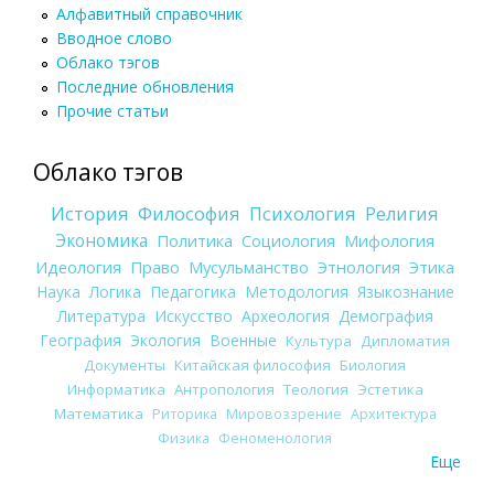
Алфавитный справочник
Вводное слово
Облако тэгов
Последние обновления
Прочие статьи
Облако тэгов
История
Философия
Психология
Религия
Экономика
Политика
Социология
Мифология
Идеология
Право
Мусульманство
Этнология
Этика
Наука
Логика
Педагогика
Методология
Языкознание
Литература
Искусство
Археология
Демография
География
Экология
Военные
Культура
Дипломатия
Документы
Китайская философия
Биология
Информатика
Антропология
Теология
Эстетика
Математика
Риторика
Мировоззрение
Архитектура
Физика
Феноменология
Еще