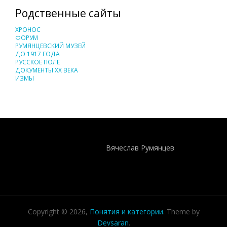
Родственные сайты
ХРОНОС
ФОРУМ
РУМЯНЦЕВСКИЙ МУЗЕЙ
ДО 1917 ГОДА
РУССКОЕ ПОЛЕ
ДОКУМЕНТЫ XX ВЕКА
ИЗМЫ
Понятия И Категории - Исторический Проект ХРОНОС
WEB-редактор
Вячеслав Румянцев
Copyright © 2026,
Понятия и категории
. Theme by
Devsaran
.