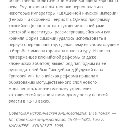
общественно-политической жизни Западной Европы 11
века. Ему покровительствовали первоначально
некоторые императоры «Священной Римской империи»
(Генрих II и особенно Генрих III). Однако программу
клюнийцев (в частности, осуждение клюнийцами
светской инвеституры, рассматривавшейся ими как
крайняя форма симонии) удалось использовать в
первую очередь папству, сделавшему ее своим орудием
в борьбе с императорами за инвеституру. Из числа
приверженцев клюнийской реформы (и даже
клюнийских аббатов) вышел ряд пап; одним из ее
руководителей был Гильдебранд (будущий папа
Григорий VII). Клюнийская реформа привела к
образованию могущественного слоя нового
монашества, к значительному укреплению
католической церкви и громадному росту папской
власти в 12-13 веках.
Советская историческая энциклопедия. В 16 томах. —
М.: Советская энциклопедия. 1973—1982. Том 7.
КАРАКЕЕВ - КОШАКЕР. 1965.