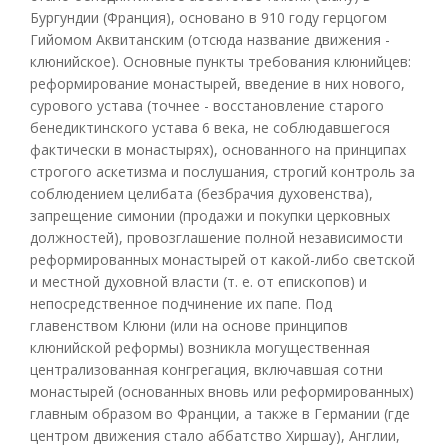
Бургундии (Франция), основано в 910 году герцогом
Гийомом Аквитанским (отсюда название движения -
клюнийское). Основные пункты требования клюнийцев:
реформирование монастырей, введение в них нового,
сурового устава (точнее - восстановление старого
бенедиктинского устава 6 века, не соблюдавшегося
фактически в монастырях), основанного на принципах
строгого аскетизма и послушания, строгий контроль за
соблюдением целибата (безбрачия духовенства),
запрещение симонии (продажи и покупки церковных
должностей), провозглашение полной независимости
реформированных монастырей от какой-либо светской
и местной духовной власти (т. е. от епископов) и
непосредственное подчинение их папе. Под
главенством Клюни (или на основе принципов
клюнийской реформы) возникла могущественная
централизованная конгрегация, включавшая сотни
монастырей (основанных вновь или реформированных)
главным образом во Франции, а также в Германии (где
центром движения стало аббатство Хиршау), Англии,