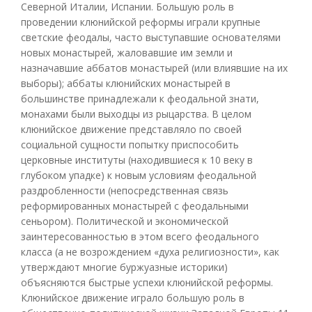
Северной Италии, Испании. Большую роль в
проведении клюнийской реформы играли крупные
светские феодалы, часто выступавшие основателями
новых монастырей, жаловавшие им земли и
назначавшие аббатов монастырей (или влиявшие на их
выборы); аббаты клюнийских монастырей в
большинстве принадлежали к феодальной знати,
монахами были выходцы из рыцарства. В целом
клюнийское движение представляло по своей
социальной сущности попытку приспособить
церковные институты (находившиеся к 10 веку в
глубоком упадке) к новым условиям феодальной
раздробленности (непосредственная связь
реформированных монастырей с феодальными
сеньором). Политической и экономической
заинтересованностью в этом всего феодального
класса (а не возрождением «духа религиозности», как
утверждают многие буржуазные историки)
объясняются быстрые успехи клюнийской реформы.
Клюнийское движение играло большую роль в