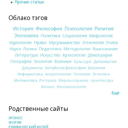
Прочие статьи
Облако тэгов
История
Философия
Психология
Религия
Экономика
Политика
Социология
Мифология
Идеология
Право
Мусульманство
Этнология
Этика
Наука
Логика
Педагогика
Методология
Языкознание
Литература
Искусство
Археология
Демография
География
Экология
Военные
Культура
Дипломатия
Документы
Китайская философия
Биология
Информатика
Антропология
Теология
Эстетика
Математика
Риторика
Мировоззрение
Архитектура
Физика
Феноменология
Еще
Родственные сайты
ХРОНОС
ФОРУМ
РУМЯНЦЕВСКИЙ МУЗЕЙ