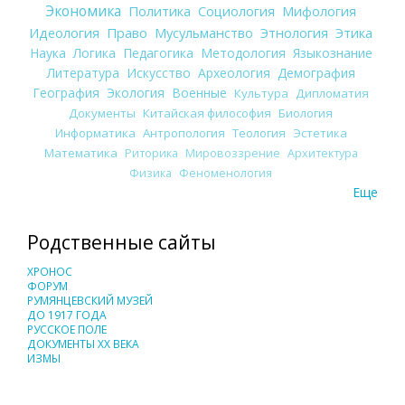
Экономика
Политика
Социология
Мифология
Идеология
Право
Мусульманство
Этнология
Этика
Наука
Логика
Педагогика
Методология
Языкознание
Литература
Искусство
Археология
Демография
География
Экология
Военные
Культура
Дипломатия
Документы
Китайская философия
Биология
Информатика
Антропология
Теология
Эстетика
Математика
Риторика
Мировоззрение
Архитектура
Физика
Феноменология
Еще
Родственные сайты
ХРОНОС
ФОРУМ
РУМЯНЦЕВСКИЙ МУЗЕЙ
ДО 1917 ГОДА
РУССКОЕ ПОЛЕ
ДОКУМЕНТЫ XX ВЕКА
ИЗМЫ