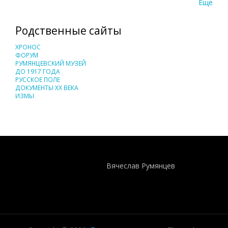
Еще
Родственные сайты
ХРОНОС
ФОРУМ
РУМЯНЦЕВСКИЙ МУЗЕЙ
ДО 1917 ГОДА
РУССКОЕ ПОЛЕ
ДОКУМЕНТЫ XX ВЕКА
ИЗМЫ
Понятия И Категории - Исторический Проект ХРОНОС
WEB-редактор
Вячеслав Румянцев