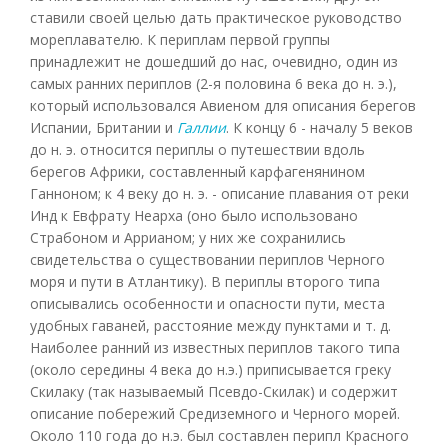
ставили своей целью дать практическое руководство
мореплавателю. К периплам первой группы
принадлежит не дошедший до нас, очевидно, один из
самых ранних периплов (2-я половина 6 века до н. э.),
который использовался Авиеном для описания берегов
Испании, Британии и
Галлии
. К концу 6 - началу 5 веков
до н. э. относится периплы о путешествии вдоль
берегов Африки, составленный карфагенянином
Ганноном; к 4 веку до н. э. - описание плавания от реки
Инд к Евфрату Неарха (оно было использовано
Страбоном и Аррианом; у них же сохранились
свидетельства о существовании периплов Черного
моря и пути в Атлантику). В периплы второго типа
описывались особенности и опасности пути, места
удобных гаваней, расстояние между пунктами и т. д.
Наиболее ранний из известных периплов такого типа
(около середины 4 века до н.э.) приписывается греку
Скилаку (так называемый Псевдо-Скилак) и содержит
описание побережий Средиземного и Черного морей.
Около 110 года до н.э. был составлен перипл Красного