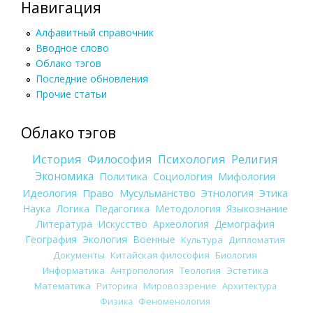
Навигация
Алфавитный справочник
Вводное слово
Облако тэгов
Последние обновления
Прочие статьи
Облако тэгов
История
Философия
Психология
Религия
Экономика
Политика
Социология
Мифология
Идеология
Право
Мусульманство
Этнология
Этика
Наука
Логика
Педагогика
Методология
Языкознание
Литература
Искусство
Археология
Демография
География
Экология
Военные
Культура
Дипломатия
Документы
Китайская философия
Биология
Информатика
Антропология
Теология
Эстетика
Математика
Риторика
Мировоззрение
Архитектура
Физика
Феноменология