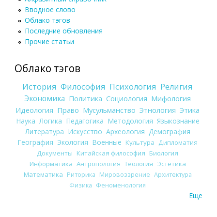
Вводное слово
Облако тэгов
Последние обновления
Прочие статьи
Облако тэгов
История
Философия
Психология
Религия
Экономика
Политика
Социология
Мифология
Идеология
Право
Мусульманство
Этнология
Этика
Наука
Логика
Педагогика
Методология
Языкознание
Литература
Искусство
Археология
Демография
География
Экология
Военные
Культура
Дипломатия
Документы
Китайская философия
Биология
Информатика
Антропология
Теология
Эстетика
Математика
Риторика
Мировоззрение
Архитектура
Физика
Феноменология
Еще