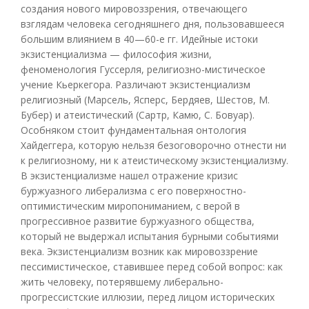
создания нового мировоззрения, отвечающего
взглядам человека сегодняшнего дня, пользовавшееся
большим влиянием в 40—60-е гг. Идейные истоки
экзистенциализма — философия жизни,
феноменология Гуссерля, религиозно-мистическое
учение Кьеркегора. Различают экзистенциализм
религиозный (Марсель, Ясперс, Бердяев, Шестов, М.
Бубер) и атеистический (Сартр, Камю, С. Бовуар).
Особняком стоит фундаментальная онтология
Хайдеггера, которую нельзя безоговорочно отнести ни
к религиозному, ни к атеистическому экзистенциализму.
В экзистенциализме нашел отражение кризис
буржуазного либерализма с его поверхностно-
оптимистическим миропониманием, с верой в
прогрессивное развитие буржуазного общества,
который не выдержал испытания бурными событиями
века. Экзистенциализм возник как мировоззрение
пессимистическое, ставившее перед собой вопрос: как
жить человеку, потерявшему либерально-
прогрессистские иллюзии, перед лицом исторических