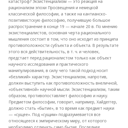
катастроф? Экзистенциализм — это реакция на
рационализм эпохи Просвещения и немецкой
классической философии, а также на кантианско-
позитивистскую философию, получившую большое
распространение в конце 19 — начале 20 в. По мнению
экзистенциалистов, основная черта рационального
мышления состоит в том, что оно исходит из принципа
противоположности субъекта и объекта. В результате
этого вся действительность, в т. ч. и человек,
предстает перед рационалистом только как объект
научного исследования и практического
манипулирования, в силу чего такой подход носит
«безликий» характер. Экзистенциализм, напротив,
должен выступить как противоположность внеличной,
«объективной» научной мысли. Экзистенциализм, таким
образом, противопоставляет философию и науку.
Предметом философии, говорит, например, Хайдеггер,
должно стать «бытие», в то время как предмет науки
— «сущее». Под «сущим» подразумевается все
относящееся к эмпирическому миру, от которого
необходимо отличать само бытие. Последнее