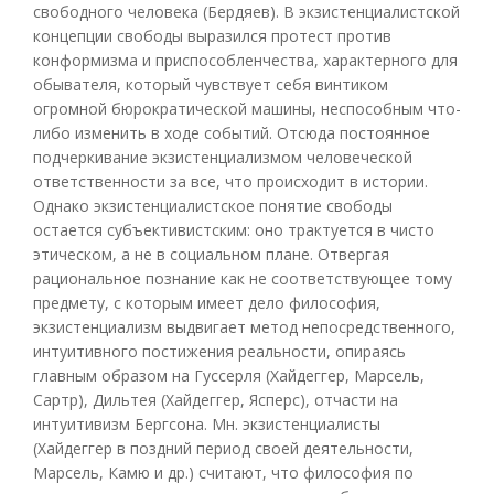
свободного человека (Бердяев). В экзистенциалистской
концепции свободы выразился протест против
конформизма и приспособленчества, характерного для
обывателя, который чувствует себя винтиком
огромной бюрократической машины, неспособным что-
либо изменить в ходе событий. Отсюда постоянное
подчеркивание экзистенциализмом человеческой
ответственности за все, что происходит в истории.
Однако экзистенциалистское понятие свободы
остается субъективистским: оно трактуется в чисто
этическом, а не в социальном плане. Отвергая
рациональное познание как не соответствующее тому
предмету, с которым имеет дело философия,
экзистенциализм выдвигает метод непосредственного,
интуитивного постижения реальности, опираясь
главным образом на Гуссерля (Хайдеггер, Марсель,
Сартр), Дильтея (Хайдеггер, Ясперс), отчасти на
интуитивизм Бергсона. Мн. экзистенциалисты
(Хайдеггер в поздний период своей деятельности,
Марсель, Камю и др.) считают, что философия по