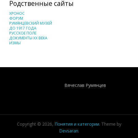
Родственные сайты
ХРОНОС
ФОРУМ
РУМЯНЦЕВСКИЙ МУЗЕЙ
ДО 1917 ГОДА
РУССКОЕ ПОЛЕ
ДОКУМЕНТЫ XX ВЕКА
ИЗМЫ
Понятия И Категории - Исторический Проект ХРОНОС
WEB-редактор
Вячеслав Румянцев
Copyright © 2026,
Понятия и категории
. Theme by
Devsaran
.