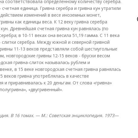
вна соответствовала определенному количеству серебра.
- счетная единица. Гривна серебра и гривна кун утратили
действием изменений в весе иноземных монет,
гривны как единицы веса. К 12 веку гривна серебра
кун. Древнейшая счетная гривна кун равнялась (по
серебра; в 10-11 веках она весила 51,19 гамма. С 11 века
- слитки серебра. Между южной и северной гривной
гривны 11-13 веков представляли собой шестиугольные
м, новгородские гривны 12-15 веков - бруски весом
одская гривна-слиток называлась рублем и
венке, в 15 веке новгородская счетная гривна равнялась
5 веков гривна употреблялась в качестве
 и приравнивалась к 20 деньгам. От слова «гривна»
полугривна», «двугривенный».
дия. В 16 томах. — М.: Советская энциклопедия. 1973—