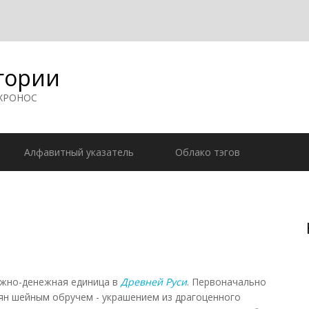
гории
 ХРОНОС
Алфавитный указатель
Облако тэгов
ежно-денежная единица в
Древней Руси
. Первоначально
ян шейным обручем - украшением из драгоценного