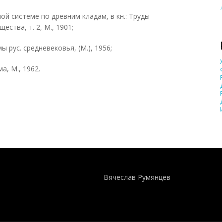
ой системе по древним кладам, в кн.: Труды
ства, т. 2, М., 1901;
ы рус. средневековья, (M.), 1956;
а, М., 1962.
Понятия И Категории - Исторический Проект ХРОНОС
WEB-редактор
Вячеслав Румянцев