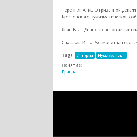
Черепнин А. И., О гривенной денежн
Московского нумизматического обще
Янин В. Л., Денежно-весовые систем
Спасский И. Г., Рус. монетная систем
Tags:
История
Нумизматика
Понятие:
Гривна