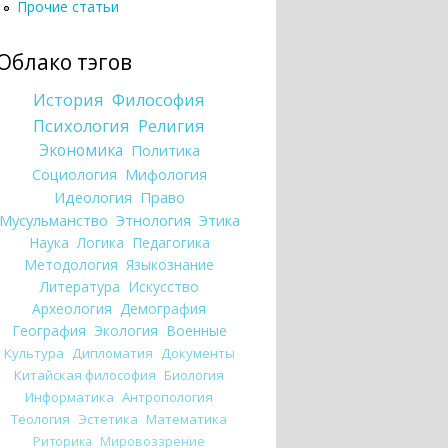
Прочие статьи
Облако тэгов
История
Философия
Психология
Религия
Экономика
Политика
Социология
Мифология
Идеология
Право
Мусульманство
Этнология
Этика
Наука
Логика
Педагогика
Методология
Языкознание
Литература
Искусство
Археология
Демография
География
Экология
Военные
Культура
Дипломатия
Документы
Китайская философия
Биология
Информатика
Антропология
Теология
Эстетика
Математика
Риторика
Мировоззрение