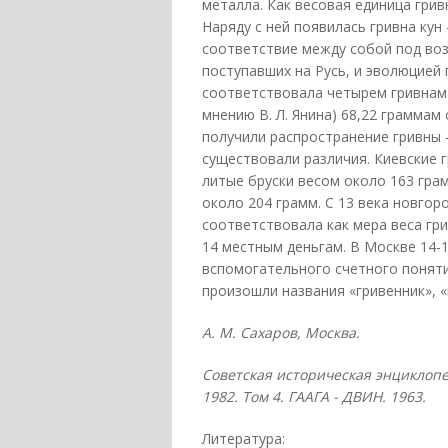
металла. Как весовая единица гри
Наряду с ней появилась гривна кун 
соответствие между собой под воз
поступавших на Русь, и эволюцией 
соответствовала четырем гривнам 
мнению В. Л. Янина) 68,22 граммам 
получили распространение гривны 
существовали различия. Киевские 
литые бруски весом около 163 грам
около 204 грамм. С 13 века новгор
соответствовала как мера веса гри
14 местным деньгам. В Москве 14-1
вспомогательного счетного понятия
произошли названия «гривенник», «
А. М. Сахаров, Москва.
Советская историческая энциклопе
1982. Том 4. ГААГА - ДВИН. 1963.
Литература: