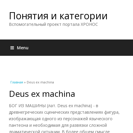
Понятия и категории
Вспомогательный проект портала ХРОНОС
Menu
Вы здесь
Главная
» Deus ex machina
Deus ex machina
БОГ ИЗ МАШИНЫ (лат. Deus ex machina) - в
древнегреческих сценических представлениях фигура,
изображающая одного из персонажей языческого
пантеона и необходимая для развязки сложной
драматической ситуации. В более общем смысле