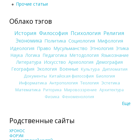
Прочие статьи
Облако тэгов
История
Философия
Психология
Религия
Экономика
Политика
Социология
Мифология
Идеология
Право
Мусульманство
Этнология
Этика
Наука
Логика
Педагогика
Методология
Языкознание
Литература
Искусство
Археология
Демография
География
Экология
Военные
Культура
Дипломатия
Документы
Китайская философия
Биология
Информатика
Антропология
Теология
Эстетика
Математика
Риторика
Мировоззрение
Архитектура
Физика
Феноменология
Еще
Родственные сайты
ХРОНОС
ФОРУМ