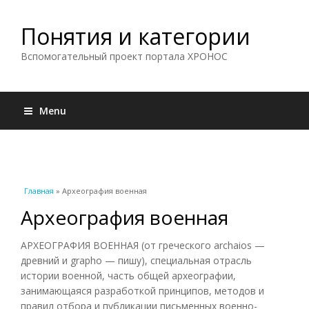
Понятия и категории
Вспомогательный проект портала ХРОНОС
Menu
Вы здесь
Главная
» Археография военная
Археография военная
АРХЕОГРАФИЯ ВОЕННАЯ (от греческого archaios —
древний и grapho — пишу), специальная отрасль
истории военной, часть общей археографии,
занимающаяся разработкой принципов, методов и
правил отбора и публикации письменных военно-