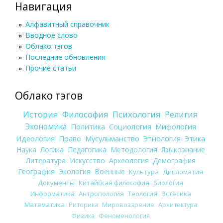
Навигация
Алфавитный справочник
Вводное слово
Облако тэгов
Последние обновления
Прочие статьи
Облако тэгов
История
Философия
Психология
Религия
Экономика
Политика
Социология
Мифология
Идеология
Право
Мусульманство
Этнология
Этика
Наука
Логика
Педагогика
Методология
Языкознание
Литература
Искусство
Археология
Демография
География
Экология
Военные
Культура
Дипломатия
Документы
Китайская философия
Биология
Информатика
Антропология
Теология
Эстетика
Математика
Риторика
Мировоззрение
Архитектура
Физика
Феноменология