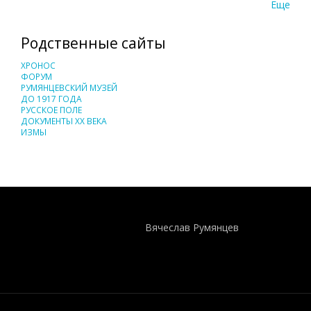
Еще
Родственные сайты
ХРОНОС
ФОРУМ
РУМЯНЦЕВСКИЙ МУЗЕЙ
ДО 1917 ГОДА
РУССКОЕ ПОЛЕ
ДОКУМЕНТЫ XX ВЕКА
ИЗМЫ
Понятия И Категории - Исторический Проект ХРОНОС
WEB-редактор
Вячеслав Румянцев