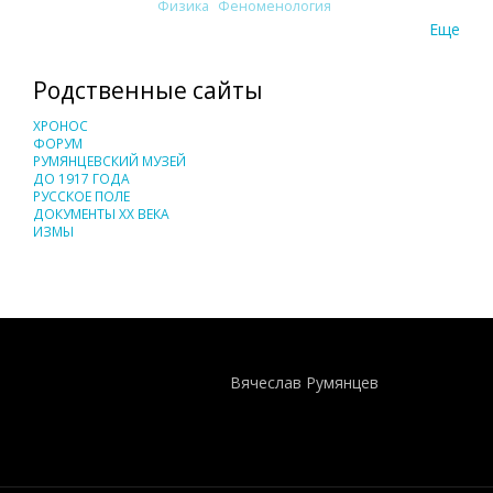
Физика
Феноменология
Еще
Родственные сайты
ХРОНОС
ФОРУМ
РУМЯНЦЕВСКИЙ МУЗЕЙ
ДО 1917 ГОДА
РУССКОЕ ПОЛЕ
ДОКУМЕНТЫ XX ВЕКА
ИЗМЫ
Понятия И Категории - Исторический Проект ХРОНОС
WEB-редактор
Вячеслав Румянцев