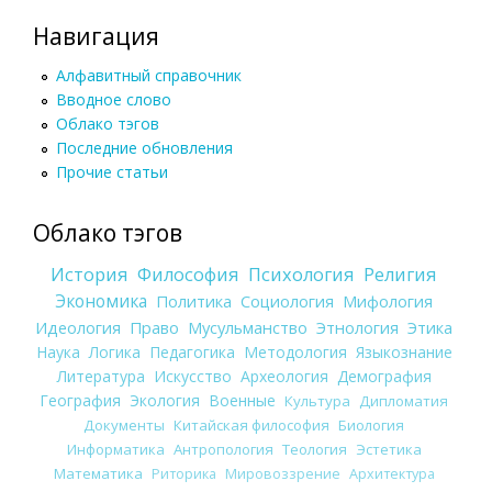
Навигация
Алфавитный справочник
Вводное слово
Облако тэгов
Последние обновления
Прочие статьи
Облако тэгов
История
Философия
Психология
Религия
Экономика
Политика
Социология
Мифология
Идеология
Право
Мусульманство
Этнология
Этика
Наука
Логика
Педагогика
Методология
Языкознание
Литература
Искусство
Археология
Демография
География
Экология
Военные
Культура
Дипломатия
Документы
Китайская философия
Биология
Информатика
Антропология
Теология
Эстетика
Математика
Риторика
Мировоззрение
Архитектура