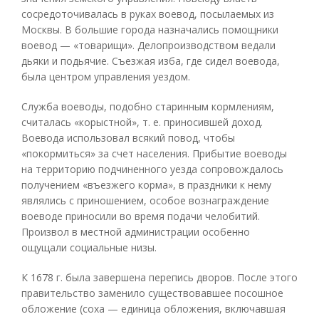
сосредоточивалась в руках воевод, посылаемых из
Москвы. В большие города назначались помощники
воевод — «товарищи». Делопроизводством ведали
дьяки и подьячие. Съезжая изба, где сидел воевода,
была центром управления уездом.
Служба воеводы, подобно старинным кормлениям,
считалась «корыстной», т. е. приносившей доход.
Воевода использовал всякий повод, чтобы
«покормиться» за счет населения. Прибытие воеводы
на территорию подчиненного уезда сопровождалось
получением «въезжего корма», в праздники к нему
являлись с приношением, особое вознаграждение
воеводе приносили во время подачи челобитий.
Произвол в местной администрации особенно
ощущали социальные низы.
К 1678 г. была завершена перепись дворов. После этого
правительство заменило существовавшее посошное
обложение (соха — единица обложения, включавшая