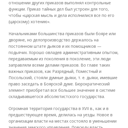
отношении других приказов выполнял контрольные
функции. Приказ тайных дел был устроен для того,
чтобы «царская мысль и дела исполнилися все по его
(царскому) хотению».
Начальниками большинства приказов были бояре или
дворяне, но делопроизводство держалось на
постоянном штате дьяков и их помощников —
подьячих. Хорошо овладев административным опытом,
передаваемым из поколения в поколение, эти люди
заправляли всеми делами приказов. Во главе таких
важных приказов, как Разрядный, Поместный и
Посольский, стояли думные дьяки, т. е. дьяки, имевшие
право заседать в Боярской думе. Бюрократический
элемент приобретал все большее значение в системе
складывавшегося абсолютистского государства.
Огромная территория государства в XVII в., как и в
предшествующее время, делилась на уезды. Новое в
организации власти на местах состояло в уменьшении
значения земского управления. Повсюду власть