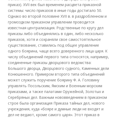
приказ). XVII век был временем расцвета приказной
системы: число приказов в иные годы достигало 50.
Однако во второй половине XVII в. в раздробленном и
громоздком приказном управлении проводится
известная централизация. Родственные по кругу дел
приказы либо объединялись в один, либо несколько
приказов, хотя и сохраняли свое самостоятельное
существование, ставились под общее управление
одного боярина, чаще всего доверенного лица царя. К
числу объединений первого типа относятся, например,
соединенные приказы дворцового ведомства:
Большого дворца, Дворцового судного, Каменных дели
Конюшенного. Примером второго типа объединений
может служить поручение боярину Ф. А. Головину
управлять Посольским, Ямским и Военным морским
приказами, а также палатами Оружейной, Золотых и
Серебряных дел. Важным нововведением в приказном
строе была организация Приказа тайных дел, нового
учреждения, куда «бояре и думные люди не входят и
дел не ведают, кроме самого царя». Этот приказ в