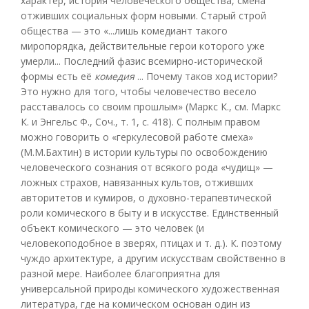
характер, история человеческого общества, смена
отживших социальных форм новыми. Старый строй
общества — это «...лишь комедиант такого
миропорядка, действительные герои которого уже
умерли... Последний фазис всемирно-исторической
формы есть её
комедия
... Почему таков ход истории?
Это нужно для того, чтобы человечество весело
расставалось со своим прошлым» (Маркс К., см. Маркс
К. и Энгельс Ф., Соч., т. 1, с. 418). С полным правом
можно говорить о «геркулесовой работе смеха»
(М.М.Бахтин) в истории культуры по освобождению
человеческого сознания от всякого рода «чудищ» —
ложных страхов, навязанных культов, отживших
авторитетов и кумиров, о духовно-терапевтической
роли комического в быту и в искусстве. Единственный
объект комического — это человек (и
человекоподобное в зверях, птицах и т. д.). К. поэтому
чуждо архитектуре, а другим искусствам свойственно в
разной мере. Наиболее благоприятна для
универсальной природы комического художественная
литература, где на комическом основан один из