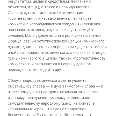
результатом, целью и средствами, понятием и
объектом, и т. д.), а также в неожиданности (Ч.
Дарвин); однако существует и комические
«соответствия», и нередко впечатляет как раз
комические «оправдавшегося ожидания» (суждения
признанного комика, «шута», в его устах сугубо
смешны). Мало удовлетворяя в роли универсальных
формул, разные эстетические концепции комического,
однако, довольно метко определяли существо той или
иной разновидности комического, а через неё и некую
грань комического в целом, так как «протеистичность»
комического и сказывается в непринуждённом
переходе его форм друг в друга.
Общую природу комического легче уловить,
обратившись сперва — в духе этимологии слова — к
известному у всех народов с незапамятных времён
игровому, празднично-весёлому, коллективно
самодеятельному народному смеху, например, в
карнавальных играх. Это смех от радостной
беспечности, избытка сил и свободы духа — в