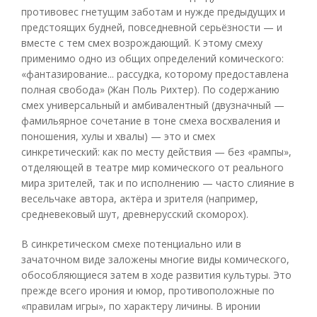
противовес гнетущим заботам и нужде предыдущих и
предстоящих будней, повседневной серьёзности — и
вместе с тем смех возрождающий. К этому смеху
применимо одно из общих определений комического:
«фантазирование... рассудка, которому предоставлена
полная свобода» (Жан Поль Рихтер). По содержанию
смех универсальный и амбивалентный (двузначный —
фамильярное сочетание в тоне смеха восхваления и
поношения, хулы и хвалы) — это и смех
синкретический: как по месту действия — без «рампы»,
отделяющей в театре мир комического от реального
мира зрителей, так и по исполнению — часто слияние в
весельчаке автора, актёра и зрителя (например,
средневековый шут, древнерусский скоморох).
В синкретическом смехе потенциально или в
зачаточном виде заложены многие виды комического,
обособляющиеся затем в ходе развития культуры. Это
прежде всего ирония и юмор, противоположные по
«правилам игры», по характеру личины. В иронии