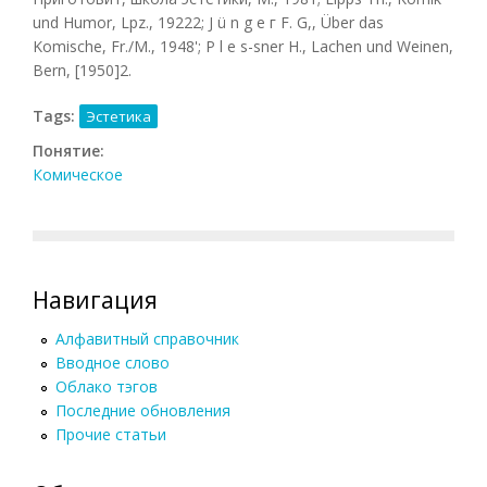
und Humor, Lpz., 19222; J ü n g е г F. G,, Über das
Komische, Fr./M., 1948'; P l e s-sner H., Lachen und Weinen,
Bern, [1950]2.
Tags:
Эстетика
Понятие:
Комическое
Навигация
Алфавитный справочник
Вводное слово
Облако тэгов
Последние обновления
Прочие статьи