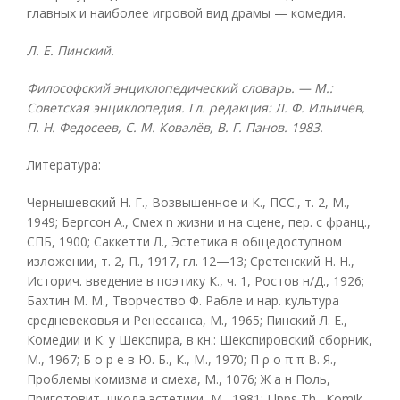
главных и наиболее игровой вид драмы — комедия.
Л. Е. Пинский.
Философский энциклопедический словарь. — М.:
Советская энциклопедия. Гл. редакция: Л. Ф. Ильичёв,
П. Н. Федосеев, С. М. Ковалёв, В. Г. Панов. 1983.
Литература:
Чернышевский Н. Г., Возвышенное и К., ПСС., т. 2, М.,
1949; Бергсон А., Смех n жизни и на сцене, пер. с франц.,
СПБ, 1900; Саккетти Л., Эстетика в общедоступном
изложении, т. 2, П., 1917, гл. 12—13; Сретенский Н. Н.,
Историч. введение в поэтику К., ч. 1, Ростов н/Д., 1926;
Бахтин М. М., Творчество Ф. Рабле и нар. культура
средневековья и Ренессанса, М., 1965; Пинский Л. Е.,
Комедии и К. у Шекспира, в кн.: Шекспировский сборник,
М., 1967; Б о p е в Ю. Б., К., М., 1970; Π ρ ο π π В. Я.,
Проблемы комизма и смеха, М., 1076; Ж а н Поль,
Приготовит, школа эстетики, М., 1981; Llpps Th., Komik