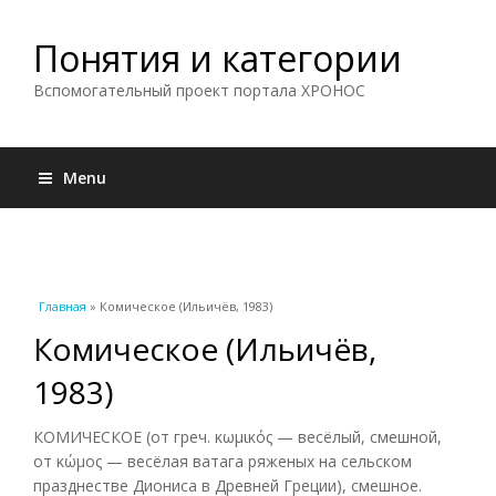
Понятия и категории
Вспомогательный проект портала ХРОНОС
Menu
Вы здесь
Главная
» Комическое (Ильичёв, 1983)
Комическое (Ильичёв,
1983)
КОМИЧЕСКОЕ (от греч. κωμικός — весёлый, смешной,
от κώμος — весёлая ватага ряженых на сельском
празднестве Диониса в Древней Греции), смешное.