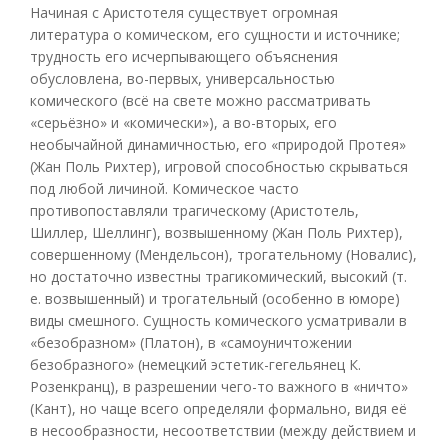
Начиная с Аристотеля существует огромная
литература о комическом, его сущности и источнике;
трудность его исчерпывающего объяснения
обусловлена, во-первых, универсальностью
комического (всё на свете можно рассматривать
«серьёзно» и «комически»), а во-вторых, его
необычайной динамичностью, его «природой Протея»
(Жан Поль Рихтер), игровой способностью скрываться
под любой личиной. Комическое часто
противопоставляли трагическому (Аристотель,
Шиллер, Шеллинг), возвышенному (Жан Поль Рихтер),
совершенному (Мендельсон), трогательному (Новалис),
но достаточно известны трагикомический, высокий (т.
е. возвышенный) и трогательный (особенно в юморе)
виды смешного. Сущность комического усматривали в
«безобразном» (Платон), в «самоуничтожении
безобразного» (немецкий эстетик-гегельянец К.
Розенкранц), в разрешении чего-то важного в «ничто»
(Кант), но чаще всего определяли формально, видя её
в несообразности, несоответствии (между действием и