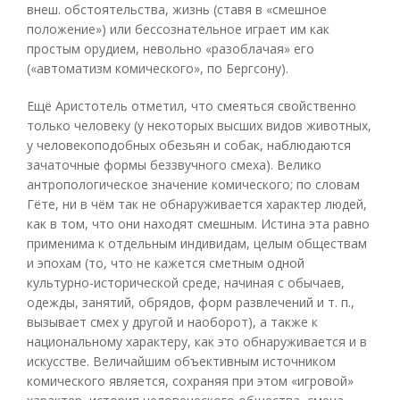
внеш. обстоятельства, жизнь (ставя в «смешное
положение») или бессознательное играет им как
простым орудием, невольно «разоблачая» его
(«автоматизм комического», по Бергсону).
Ещё Аристотель отметил, что смеяться свойственно
только человеку (у некоторых высших видов животных,
у человекоподобных обезьян и собак, наблюдаются
зачаточные формы беззвучного смеха). Велико
антропологическое значение комического; по словам
Гёте, ни в чём так не обнаруживается характер людей,
как в том, что они находят смешным. Истина эта равно
применима к отдельным индивидам, целым обществам
и эпохам (то, что не кажется сметным одной
культурно-исторической среде, начиная с обычаев,
одежды, занятий, обрядов, форм развлечений и т. п.,
вызывает смех у другой и наоборот), а также к
национальному характеру, как это обнаруживается и в
искусстве. Величайшим объективным источником
комического является, сохраняя при этом «игровой»