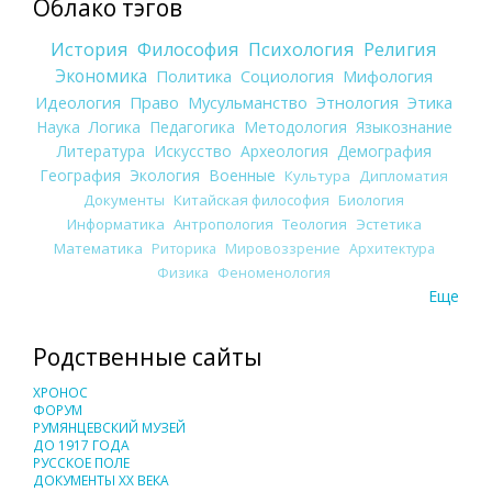
Облако тэгов
История
Философия
Психология
Религия
Экономика
Политика
Социология
Мифология
Идеология
Право
Мусульманство
Этнология
Этика
Наука
Логика
Педагогика
Методология
Языкознание
Литература
Искусство
Археология
Демография
География
Экология
Военные
Культура
Дипломатия
Документы
Китайская философия
Биология
Информатика
Антропология
Теология
Эстетика
Математика
Риторика
Мировоззрение
Архитектура
Физика
Феноменология
Еще
Родственные сайты
ХРОНОС
ФОРУМ
РУМЯНЦЕВСКИЙ МУЗЕЙ
ДО 1917 ГОДА
РУССКОЕ ПОЛЕ
ДОКУМЕНТЫ XX ВЕКА