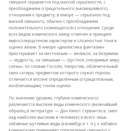
смешное скрывается под маской серьёзности, с
преобладанием отрицательного (насмешливого)
отношения к предмету; в юморе — серьёзное под
маской смешного, обычно с преобладанием
положительного («смеющегося») отношения. Среди
всех видов комического юмор отмечен в принципе
миросозерцатеном характером и сложностью тона в
оценке жизни. В юморе «диалектика фантазии»
приоткрывает за ничтожным — великое, за безумием
— мудрость, за смешным — грустное («незримые миру
слезы», по словам Гоголя). Напротив, обличительный
смех сатиры, предметом которого служат пороки,
отличается вполне определённым (отрицательным,
изобличающим) тоном оценки.
По значению (уровню, глубине комического)
различаются высокие виды комического (величайший
образец в литературе — Дон Кихот Сервантеса, смех
над наиболее высоким в человеке) и всего лишь
забавные шутливые виды (каламбур и т. п.); к забавно
комическому применимо определение смешного у