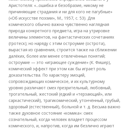
Аристотеля: «...ошибка и безобразие, никому не
причиняющие страдания и ни для кого не пагубные»
(«Об искусстве поэзии», М., 1957, с. 53). Для
комического обычно важна чувственно наглядная
природа конкретного предмета, игра на утрировке
величины элементов, на фантастических сочетаниях
(гротеск); но наряду с этим остроумие (острота),
вырастая из сравнения, строится также на сближении
далёких, более или менее отвлечённых понятий;
остроумие — это «играющее суждение» (К. Фишер),
комический эффект при этом как бы играет роль
доказательства. По характеру эмоций,
сопровождающих комическое, и их культурному
уровню различают смех презрительный, любовный,
трогательный, жестокий (едкий и «терзающий», или
саркастический), трагикомический, утончённый, грубый,
здоровый (естественный), больной и т. д. Весьма важно
также духовное состояние «комика»: смех
сознательный, когда человек владеет процессом
комического, и, напротив, когда им безлично играют