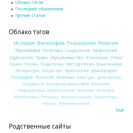
Облако тэгов
Последние обновления
Прочие статьи
Облако тэгов
История
Философия
Психология
Религия
Экономика
Политика
Социология
Мифология
Идеология
Право
Мусульманство
Этнология
Этика
Наука
Логика
Педагогика
Методология
Языкознание
Литература
Искусство
Археология
Демография
География
Экология
Военные
Культура
Дипломатия
Документы
Китайская философия
Биология
Информатика
Антропология
Теология
Эстетика
Математика
Риторика
Мировоззрение
Архитектура
Физика
Феноменология
Еще
Родственные сайты